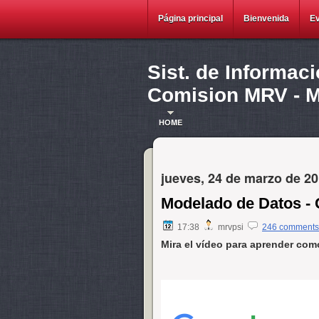
Página principal
Bienvenida
E
Sist. de Informac
Comision MRV - Ma
HOME
jueves, 24 de marzo de 2
Modelado de Datos - 
17:38
mrvpsi
246 comments
Mira el vídeo para aprender como