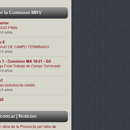
de la Comision MRV
terior
AJO FINAL
15 años
o 6
AJO DE CAMPO TERMINADO
15 años
s 1 - Comision MA 19-21 - G3
ga Final Trabajo de Campo Terminado
15 años
s1
so-Solicitud de crédito
15 años
G5
om.ar | Noticias
 obra de la Provincia por falta de