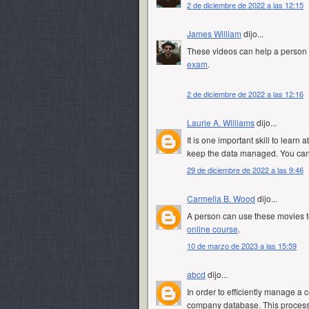
2 de diciembre de 2022 a las 12:15
James William
dijo...
These videos can help a person i
exam
.
2 de diciembre de 2022 a las 12:16
Laurie A. Williams
dijo...
It is one important skill to learn
keep the data managed. You can 
29 de diciembre de 2022 a las 9:46
Carmelia B. Wood
dijo...
A person can use these movies to
online course
.
10 de marzo de 2023 a las 15:59
abcd
dijo...
In order to efficiently manage a c
company database. This process 