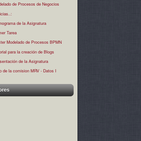
elado de Procesos de Negocios
icias..:
nograma de la Asignatura
mer Tarea
ter Modelado de Procesos BPMN
orial para la creación de Blogs
sentación de la Asignatura
o de la comision MRV - Datos I
ores