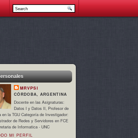
personales
MRVPSI
CÓRDOBA, ARGENTINA
Docente en las Asignaturas:
Datos I y Datos II, Profesor de
a en la TGU Categoría de Investigador:
strador de Redes y Servidores en FCE
retaria de Informatica - UNC
ODO MI PERFIL