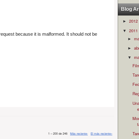
Blog Ar
2012
►
2011
▼
m
►
ab
►
ma
▼
Fil
Tar
Fec
Reg
Una
e
Mod
Tar
1 – 200 de 246
Más reciente›
El más reciente»