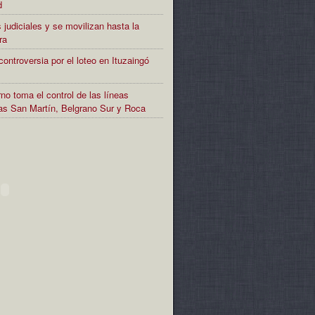
d
 judiciales y se movilizan hasta la
ra
controversia por el loteo en Ituzaingó
no toma el control de las líneas
rias San Martín, Belgrano Sur y Roca