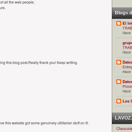
r of all the web people;
ure.
Blogs 
El In
TRAB
Hace 
grup
TRAB
Hace 
Dato
ing this blog post.Really thank you! Keep writing.
Entre
Hace 
Dato
Proce
Hace 
Los 
LAVOZ.c
ve this website got some genuinely utilitarian stuff on it! .
Clausuran