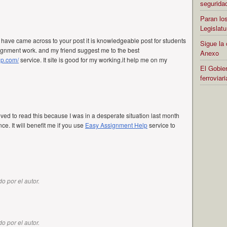
segurida
Paran los
Legislatu
I have came across to your post it is knowledgeable post for students
Sigue la 
ignment work. and my friend suggest me to the best
Anexo
lp.com/
service. It site is good for my working.it help me on my
El Gobier
ferrovia
ieved to read this because I was in a desperate situation last month
e. It will benefit me if you use
Easy Assignment Help
service to
o por el autor.
o por el autor.