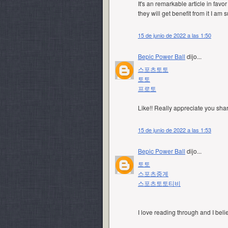
It's an remarkable article in favo
they will get benefit from it I am s
15 de junio de 2022 a las 1:50
Bepic Power Ball
dijo...
스포츠토토
토토
프로토
Like!! Really appreciate you shar
15 de junio de 2022 a las 1:53
Bepic Power Ball
dijo...
토토
스포츠중계
스포츠토토티비
I love reading through and I belie