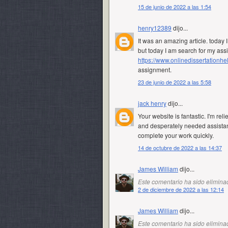
15 de junio de 2022 a las 1:54
henry12389
dijo...
It was an amazing article. today 
but today I am search for my ass
https://www.onlinedissertationhe
assignment.
23 de junio de 2022 a las 5:58
jack henry
dijo...
Your website is fantastic. I'm rel
and desperately needed assistanc
complete your work quickly.
14 de octubre de 2022 a las 14:37
James William
dijo...
Este comentario ha sido eliminad
2 de diciembre de 2022 a las 12:14
James William
dijo...
Este comentario ha sido eliminad