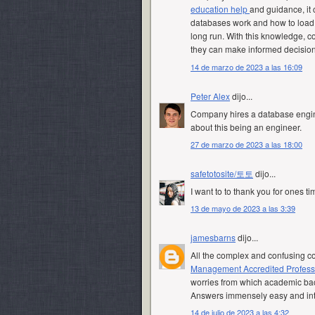
education help
and guidance, it
databases work and how to load 
long run. With this knowledge, c
they can make informed decision
14 de marzo de 2023 a las 16:09
Peter Alex
dijo...
Company hires a database engine
about this being an engineer.
27 de marzo de 2023 a las 18:00
safetotosite/토토
dijo...
I want to to thank you for ones ti
13 de mayo de 2023 a las 3:39
jamesbarns
dijo...
All the complex and confusing c
Management Accredited Profess
worries from which academic ba
Answers immensely easy and int
14 de julio de 2023 a las 4:32