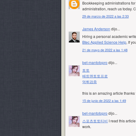
Bookkeeping administrations for 
administration, reach us today.
29 de marzo de 2022 a las 2:33
James Anderson
dijo...
Hiring a personal academic write
Btec Applied Science Help
, If y
21 de mayo de 2022 a las 1:48
bet-mantotopro
dijo...
토토
배트맨토토프로
먹튀검증
this is an amazing article thanks
15 de junio de 2022 a las 1:49
bet-mantotopro
dijo...
스포츠토토티비
I read this article
work.