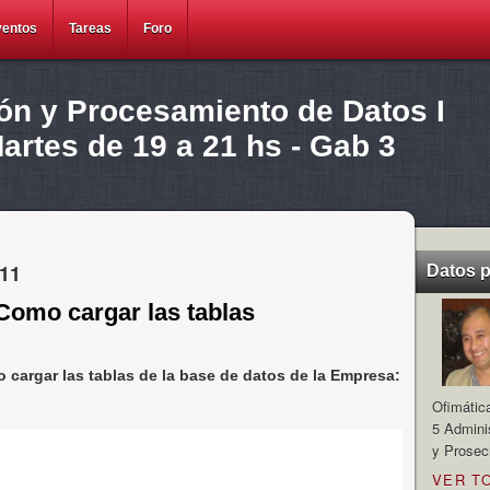
ventos
Tareas
Foro
ión y Procesamiento de Datos I
rtes de 19 a 21 hs - Gab 3
011
Datos 
Como cargar las tablas
 cargar las tablas de la base de datos de la Empresa:
Ofimátic
5 Admini
y Prosec
VER T