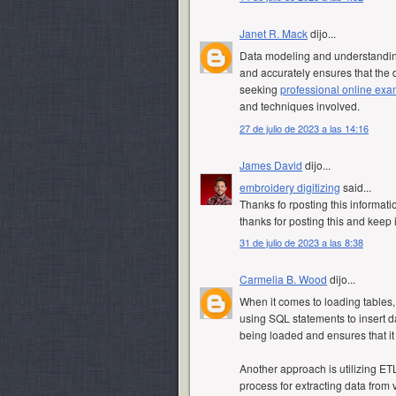
Janet R. Mack
dijo...
Data modeling and understanding 
and accurately ensures that the d
seeking
professional online exa
and techniques involved.
27 de julio de 2023 a las 14:16
James David
dijo...
embroidery digitizing
said...
Thanks fo rposting this informat
thanks for posting this and keep i
31 de julio de 2023 a las 8:38
Carmelia B. Wood
dijo...
When it comes to loading tables
using SQL statements to insert da
being loaded and ensures that it a
Another approach is utilizing ETL
process for extracting data from 