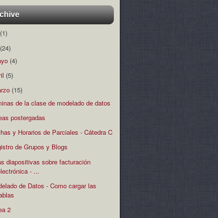
chive
(1)
(24)
ayo
(4)
ril
(5)
rzo
(15)
minas de la clase de modelado de datos
eas postergadas
has y Horarios de Parciales - Cátedra C
istro de Grupos y Blogs
s diapositivas sobre facturación
lectrónica - ...
elado de Datos - Como cargar las
tablas
ea 2