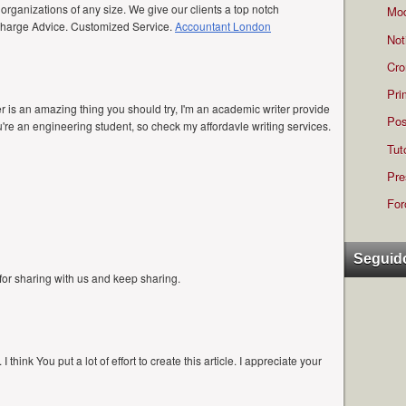
organizations of any size. We give our clients a top notch
Mod
 Charge Advice. Customized Service.
Accountant London
Not
Cro
Pri
r is an amazing thing you should try, I'm an academic writer provide
Pos
ou're an engineering student, so check my affordavle writing services.
Tut
Pre
For
Seguid
 for sharing with us and keep sharing.
. I think You put a lot of effort to create this article. I appreciate your