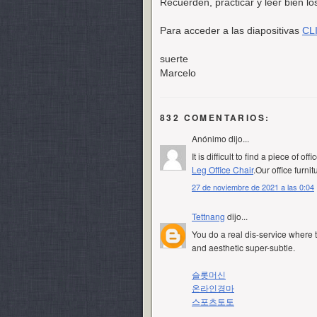
Recuerden, practicar y leer bien lo
Para acceder a las diapositivas
CL
suerte
Marcelo
832 COMENTARIOS:
Anónimo dijo...
It is difficult to find a piece of o
Leg Office Chair
.Our office furni
27 de noviembre de 2021 a las 0:04
Tettnang
dijo...
You do a real dis-service where 
and aesthetic super-subtle.
슬롯머신
온라인경마
스포츠토토