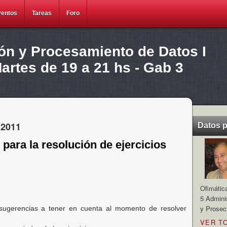
ventos
Tareas
Foro
ión y Procesamiento de Datos I
rtes de 19 a 21 hs - Gab 3
 2011
Datos 
para la resolución de ejercicios
Ofimátic
5 Admini
y Prosec
 sugerencias a tener en cuenta al momento de resolver
VER T