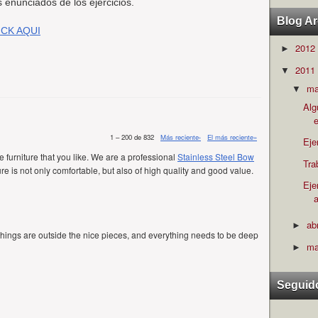
s enunciados de los ejercicios.
Blog Ar
ICK AQUI
2012
►
2011
▼
m
▼
Alg
e
1 – 200 de 832
Más reciente›
El más reciente»
Eje
ffice furniture that you like. We are a professional
Stainless Steel Bow
Tra
ture is not only comfortable, but also of high quality and good value.
Eje
ab
►
things are outside the nice pieces, and everything needs to be deep
ma
►
Seguid