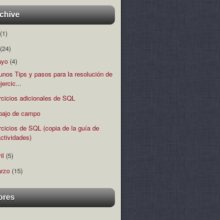
chive
(1)
(24)
ayo
(4)
unos Tips y pasos para la resolución de
jercic...
rcicios adicionales de SQL
bajo de campo
rcicios de SQL (copia de la guía de
actividades)
ril
(5)
rzo
(15)
ores