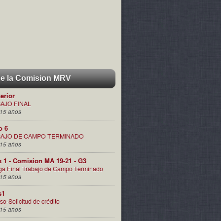
de la Comision MRV
terior
AJO FINAL
15 años
o 6
AJO DE CAMPO TERMINADO
15 años
s 1 - Comision MA 19-21 - G3
ga Final Trabajo de Campo Terminado
15 años
s1
so-Solicitud de crédito
15 años