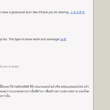
have a great post and i like it thank you for sharing.
스포츠중계
up too. This type of clever work and coverage!
슬롯
o por el autor.
อนนี้ต้องยกให้ hattrick988 ที่มี เล่นเกมออนไลน์ หรือ พนันบอลออนไลน์ แล้ว
้วยเหตุว่าระบบของพวกเรานั้นที่ทำมา เพื่อสร้างความสบายสบาย และก็ลด
กว่านั้น