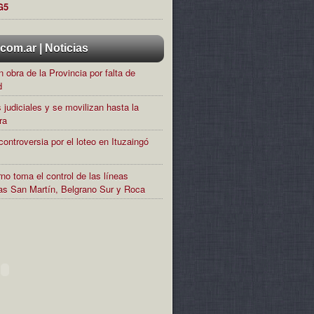
G5
om.ar | Noticias
 obra de la Provincia por falta de
d
 judiciales y se movilizan hasta la
ra
controversia por el loteo en Ituzaingó
no toma el control de las líneas
rias San Martín, Belgrano Sur y Roca