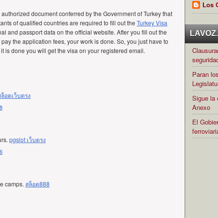
Los 
d authorized document conferred by the Government of Turkey that
ants of qualified countries are required to fill out the
Turkey Visa
al and passport data on the official website. After you fill out the
LAVOZ.c
pay the application fees, your work is done. So, you just have to
Clausuran
it is done you will get the visa on your registered email.
segurida
Paran los
Legislatu
สล็อตเว็บตรง
Sigue la 
Anexo
8
El Gobier
ferrovia
urs.
pgslot เว็บตรง
6
ame camps.
สล็อต888