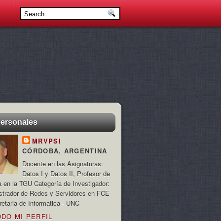
personales
MRVPSI
CÓRDOBA, ARGENTINA
Docente en las Asignaturas:
Datos I y Datos II, Profesor de
a en la TGU Categoría de Investigador:
strador de Redes y Servidores en FCE
retaria de Informatica - UNC
ODO MI PERFIL