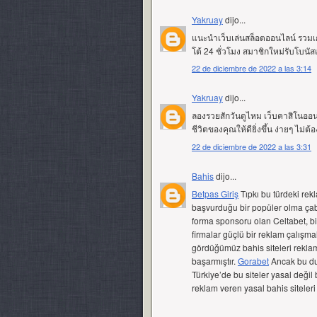
Yakruay
dijo...
แนะนำเว็บเล่นสล็อตออนไลน์ รวมเก
โต้ 24 ชั่วโมง สมาชิกใหม่รับโบนัสเข้
22 de diciembre de 2022 a las 3:14
Yakruay
dijo...
ลองรวยสักวันดูไหม เว็บคาสิโนออนไ
ชีวิตของคุณให้ดียิ่งขึ้น ง่ายๆ ไม่ต
22 de diciembre de 2022 a las 3:31
Bahis
dijo...
Betpas Giriş
Tıpkı bu türdeki rekl
başvurduğu bir popüler olma çaba
forma sponsoru olan Celtabet, b
firmalar güçlü bir reklam çalışm
gördüğümüz bahis siteleri reklaml
başarmıştır.
Gorabet
Ancak bu dur
Türkiye’de bu siteler yasal değil 
reklam veren yasal bahis siteler