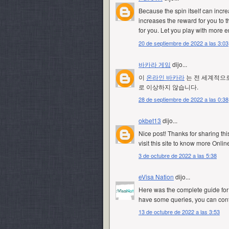
Because the spin itself can incr
increases the reward for you to 
for you. Let you play with more 
20 de septiembre de 2022 a las 3:03
바카라 게임
dijo...
이
온라인 바카라
는 전 세계적으
로 이상하지 않습니다.
28 de septiembre de 2022 a las 0:38
okbet13
dijo...
Nice post! Thanks for sharing thi
visit this site to know more
Online
3 de octubre de 2022 a las 5:38
eVisa Nation
dijo...
Here was the complete guide fo
have some queries, you can con
13 de octubre de 2022 a las 3:53