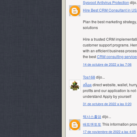
Sysvoot Antivirus Protection
dijo.
Hire Best CRM Consultant in U
Plan the best marketing strateg
solutions
Hire a trusted CRM implementati
customer support programs. Henc
with an efficient business proce
the best
CRM consulting service
14 de octubre de 2022 a las 7:06
Tos168
dijo...
สล็อต
direct website, wallet, hur
profits and our application is no
understand Apply by yourself
31 de octubre de 2022 a las 0:20
텍사스홀덤
dijo...
배트맨토토
This information prov
17 de noviembre de 2022 a las 4:05