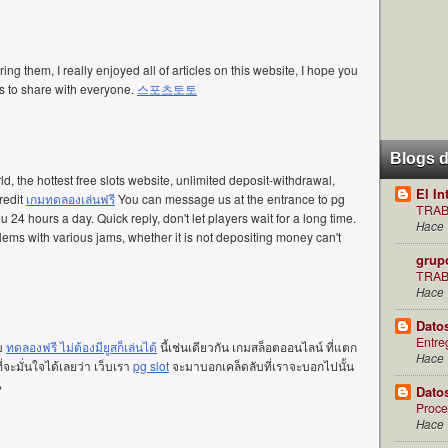
ing them, I really enjoyed all of articles on this website, I hope you
ts to share with everyone.
스포츠토토
Blogs 
rld, the hottest free slots website, unlimited deposit-withdrawal,
El In
redit
เกมทดลองเล่นฟรี
You can message us at the entrance to pg
TRAB
 24 hours a day. Quick reply, don't let players wait for a long time.
Hace 
ems with various jams, whether it is not depositing money can't
grup
TRAB
Hace 
Dato
Entre
ับ
ทดลองฟรี ไม่ต้องมียูสก็เล่นได้
นี้เช่นเดียวกัน เกมสล็อตออนไลน์ ที่แตก
Hace 
่จะมั่นใจได้เลยว่า เว็บเรา
pg slot
จะมาบอกเคล็ดลับที่เราจะบอกไปนั้น
%
Dato
Proce
Hace 