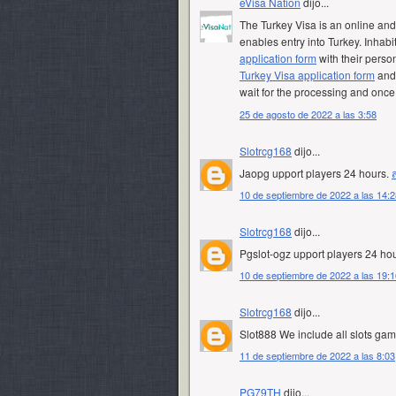
eVisa Nation
dijo...
The Turkey Visa is an online an
enables entry into Turkey. Inhabit
application form
with their person
Turkey Visa application form
and 
wait for the processing and once 
25 de agosto de 2022 a las 3:58
Slotrcg168
dijo...
Jaopg upport players 24 hours.
10 de septiembre de 2022 a las 14:2
Slotrcg168
dijo...
Pgslot-ogz upport players 24 ho
10 de septiembre de 2022 a las 19:1
Slotrcg168
dijo...
Slot888 We include all slots g
11 de septiembre de 2022 a las 8:03
PG79TH
dijo...