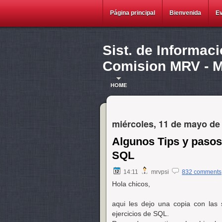
Página principal
Bienvenida
E
Sist. de Informac
Comision MRV - Ma
HOME
miércoles, 11 de mayo de
Algunos Tips y pasos 
SQL
14:11
mrvpsi
832 comments
Hola chicos,
aqui les dejo una copia con las
ejercicios de SQL.