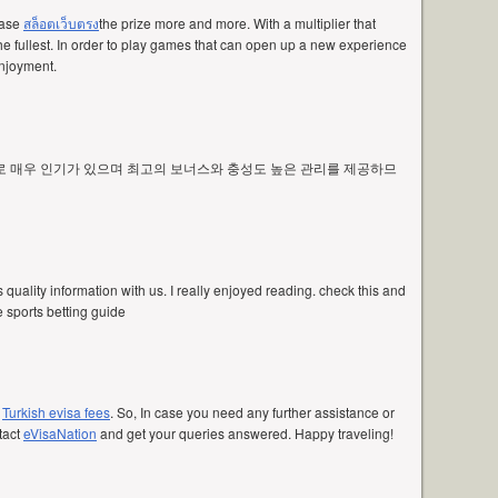
ease
สล็อตเว็บตรง
the prize more and more. With a multiplier that
the fullest. In order to play games that can open up a new experience
enjoyment.
로 매우 인기가 있으며 최고의 보너스와 충성도 높은 관리를 제공하므
s quality information with us. I really enjoyed reading. check this and
 sports betting guide
r
Turkish evisa fees
. So, In case you need any further assistance or
tact
eVisaNation
and get your queries answered. Happy traveling!