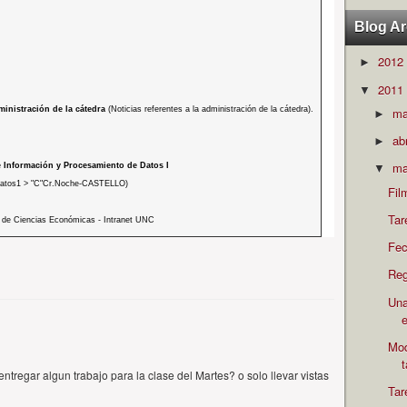
Blog Ar
2012
►
2011
▼
m
inistración de la cátedra
(Noticias referentes a la administración de la cátedra).
►
ab
►
ma
 Información y Procesamiento de Datos I
▼
datos1 > "C"Cr.Noche-CASTELLO)
Fil
Tar
 de Ciencias Económicas - Intranet UNC
Fec
Reg
Una
e
Mod
ntregar algun trabajo para la clase del Martes? o solo llevar vistas
Tar