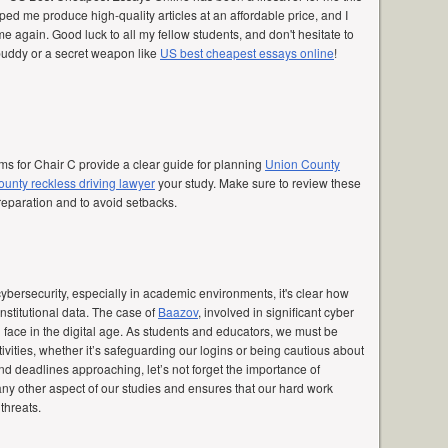
ed me produce high-quality articles at an affordable price, and I
e again. Good luck to all my fellow students, and don't hesitate to
 buddy or a secret weapon like
US best cheapest essays online
!
s for Chair C provide a clear guide for planning
Union County
unty reckless driving lawyer
your study. Make sure to review these
preparation and to avoid setbacks.
cybersecurity, especially in academic environments, it's clear how
 institutional data. The case of
Baazov
, involved in significant cyber
ll face in the digital age. As students and educators, we must be
tivities, whether it’s safeguarding our logins or being cautious about
d deadlines approaching, let’s not forget the importance of
 any other aspect of our studies and ensures that our hard work
threats.