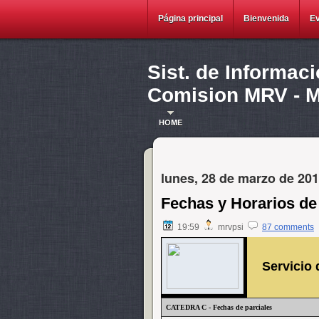
Página principal
Bienvenida
E
Sist. de Informac
Comision MRV - Ma
HOME
lunes, 28 de marzo de 20
Fechas y Horarios de 
19:59
mrvpsi
87 comments
Servicio d
CATEDRA C - Fechas de parciales