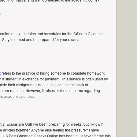
2
rmation on exam dates and schedules for the Cátedra C course
e. Stay informed and be prepared for your exams.
t
refers to the practice of hiring someone to complete homework
f a student in exchange for payment. This service is often used by
ete their assignments due to time constraints, lack of
 other reasons. However, it raises ethical concerns regarding
te academic policies.
tial Exams are Out! I've been preparing for weeks, but I know I'll
e articles together. Anyone else feeling the pressure? I have
- US Best Cheapest Essays Online has been a lifesaver for me this