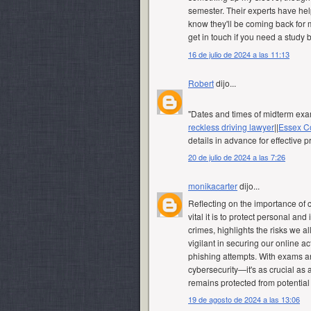
semester. Their experts have help
know they'll be coming back for m
get in touch if you need a study
16 de julio de 2024 a las 11:13
Robert
dijo...
"Dates and times of midterm exam
reckless driving lawyer
||
Essex Co
details in advance for effective 
20 de julio de 2024 a las 7:26
monikacarter
dijo...
Reflecting on the importance of 
vital it is to protect personal and
crimes, highlights the risks we a
vigilant in securing our online ac
phishing attempts. With exams an
cybersecurity—it's as crucial as
remains protected from potential 
19 de agosto de 2024 a las 13:06