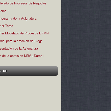
elado de Procesos de Negocios
icias..:
nograma de la Asignatura
mer Tarea
ter Modelado de Procesos BPMN
orial para la creación de Blogs
sentación de la Asignatura
o de la comision MRV - Datos I
ores