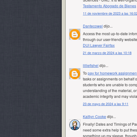
Testamento Abogado de Bienes
11 de noviembre de 2023 a las 16:0
Dantecowel
dijo...
Access the most up-to-date info
through our user-friendly websit
DUI Lawyer Fairfax
21 de marzo de 2024 a las 10:18
lilliefishel
dijo...
To
pay for homework assignmen
tasks or assignments on behalf o
students who are unable to compl
understanding of the material, or
academic integrity and may viola
23 de mayo de 2024 a las 9:11
Kaitlyn Cooke
dijo...
Finally! Dates and Timings of Par
need some extra help to put thes
something up my sleeve, though 