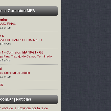
de la Comision MRV
terior
AJO FINAL
15 años
o 6
AJO DE CAMPO TERMINADO
15 años
s 1 - Comision MA 19-21 - G3
ga Final Trabajo de Campo Terminado
15 años
s1
so-Solicitud de crédito
15 años
G5
om.ar | Noticias
 obra de la Provincia por falta de