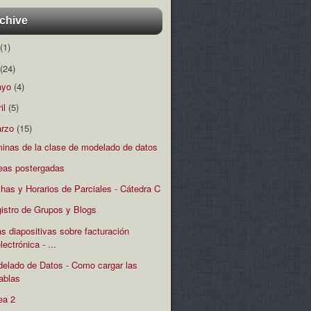
chive
(1)
(24)
ayo
(4)
ril
(5)
rzo
(15)
minas de la clase de modelado de datos
eas postergadas
has y Horarios de Parciales - Cátedra C
istro de Grupos y Blogs
s diapositivas sobre facturación
lectrónica - ...
elado de Datos - Como cargar las
tablas
ea 2