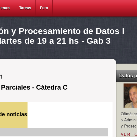
ventos
Tareas
Foro
ión y Procesamiento de Datos I
rtes de 19 a 21 hs - Gab 3
11
Datos 
Parciales - Cátedra C
Ofimátic
e noticias
5 Admini
y Prosec
VER T