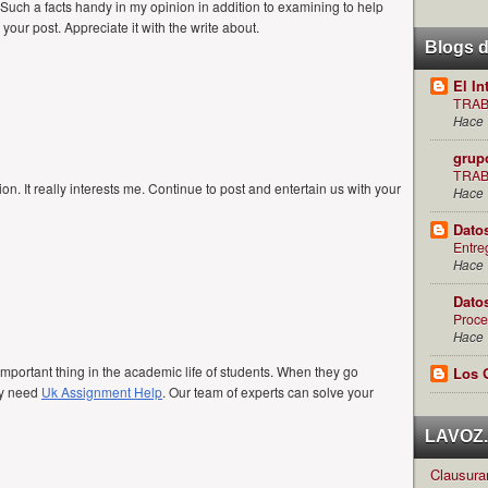
t. Such a facts handy in my opinion in addition to examining to help
 your post. Appreciate it with the write about.
Blogs 
El In
TRAB
Hace 
grup
TRAB
on. It really interests me. Continue to post and entertain us with your
Hace 
Dato
Entre
Hace 
Dato
Proce
Hace 
mportant thing in the academic life of students. When they go
Los 
hey need
Uk Assignment Help
. Our team of experts can solve your
LAVOZ.c
Clausuran
.