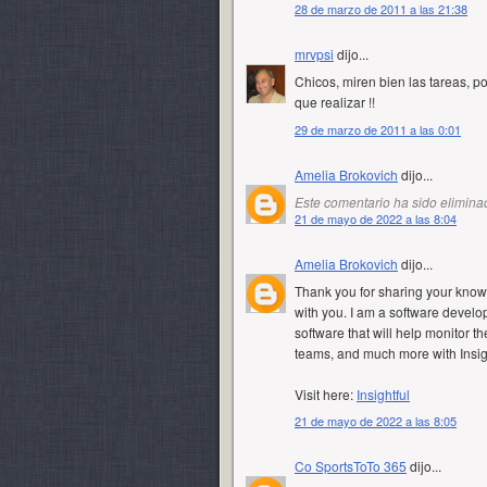
28 de marzo de 2011 a las 21:38
mrvpsi
dijo...
Chicos, miren bien las tareas, p
que realizar !!
29 de marzo de 2011 a las 0:01
Amelia Brokovich
dijo...
Este comentario ha sido eliminad
21 de mayo de 2022 a las 8:04
Amelia Brokovich
dijo...
Thank you for sharing your knowl
with you. I am a software develo
software that will help monitor t
teams, and much more with Insigh
Visit here:
Insightful
21 de mayo de 2022 a las 8:05
Co SportsToTo 365
dijo...