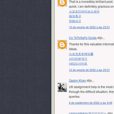
That is a incredibly brilliant pos
quick. I am definitely gracious on
스포조이라이브스코어
해외축구
한화야구
10 de agosto de 2022 a las 23:31
Co ToToSaFe Guide
dijo...
Thanks for this valuable informati
ideas.
스포츠토토배당률
사다리분석기
네임드사이트
10 de agosto de 2022 a las 23:31
Qasim Khan
dijo...
UK assignment help is the most i
through the difficult situation, t
queries.
6 de septiembre de 2022 a las 9:46
casinositekim/온라인카지노
dijo..