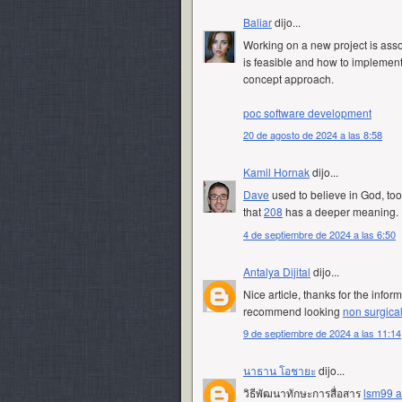
Baliar
dijo...
Working on a new project is assoc
is feasible and how to implement 
concept approach.
poc software development
20 de agosto de 2024 a las 8:58
Kamil Hornak
dijo...
Dave
used to believe in God, too
that
208
has a deeper meaning.
4 de septiembre de 2024 a las 6:50
Antalya Dijital
dijo...
Nice article, thanks for the inform
recommend looking
non surgical
9 de septiembre de 2024 a las 11:14
นาธาน โอชายะ
dijo...
วิธีพัฒนาทักษะการสื่อสาร
lsm99 a