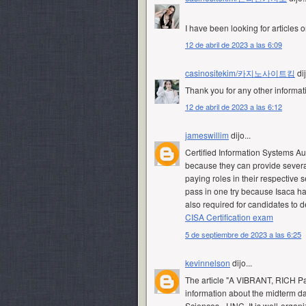
I have been looking for articles o
12 de abril de 2023 a las 6:09
casinositekim/카지노사이트킴
dij
Thank you for any other informat
12 de abril de 2023 a las 6:12
jameswillim
dijo...
Certified Information Systems Au
because they can provide severa
paying roles in their respective 
pass in one try because Isaca h
also required for candidates to
CISA Certification exam
5 de septiembre de 2023 a las 6:25
kevinnelson
dijo...
The article "A VIBRANT, RICH Pa
information about the midterm dat
Sciences - UNC. It is well-organ