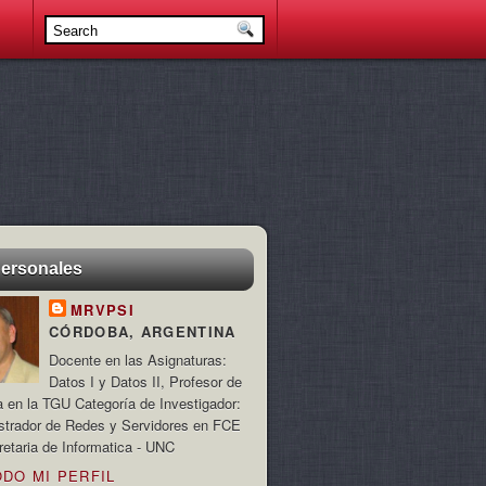
personales
MRVPSI
CÓRDOBA, ARGENTINA
Docente en las Asignaturas:
Datos I y Datos II, Profesor de
a en la TGU Categoría de Investigador:
strador de Redes y Servidores en FCE
retaria de Informatica - UNC
ODO MI PERFIL