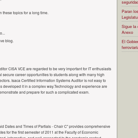
segurida
Paran los
n these topics for a long time.
Legislatu
Sigue la 
Anexo
o...
ive blog.
El Gobier
ferrovia
ditor CISA VCE are regarded to be very important for IT enthusiasts
l secure career opportunities to students along with many high
sectors. Isaca Certified Information Systems Auditor is not easy to
as developed it in a complex way.Technology and experience are
 demonstrate and prepare for such a complicated exam.
id Dates and Times of Partials - Chair C" provides comprehensive
es for the first semester of 2011 at the Faculty of Economic
ized, informative, and well-connected to the academic context.