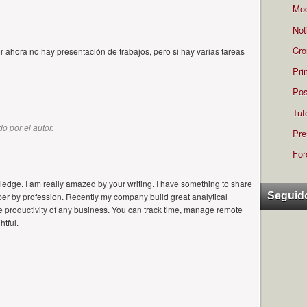
Mod
Not
Cro
or ahora no hay presentación de trabajos, pero si hay varias tareas
Pri
Pos
Tut
o por el autor.
Pre
For
edge. I am really amazed by your writing. I have something to share
Seguid
per by profession. Recently my company build great analytical
he productivity of any business. You can track time, manage remote
tful.