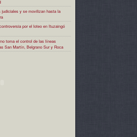
d
 judiciales y se movilizan hasta la
ra
controversia por el loteo en Ituzaingó
no toma el control de las líneas
rias San Martín, Belgrano Sur y Roca