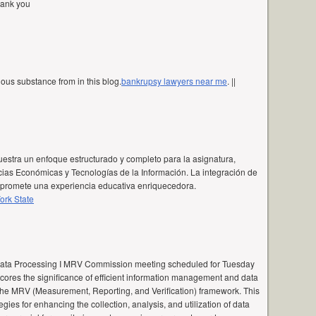
thank you
ous substance from in this blog.
bankrupsy lawyers near me
. ||
stra un enfoque estructurado y completo para la asignatura,
as Económicas y Tecnologías de la Información. La integración de
l promete una experiencia educativa enriquecedora.
ork State
Data Processing I MRV Commission meeting scheduled for Tuesday
scores the significance of efficient information management and data
 the MRV (Measurement, Reporting, and Verification) framework. This
tegies for enhancing the collection, analysis, and utilization of data