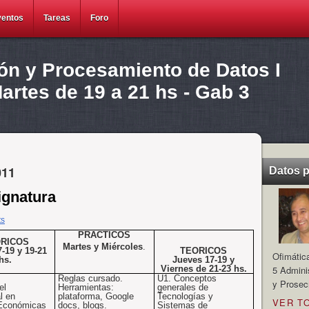
ventos
Tareas
Foro
ión y Procesamiento de Datos I
rtes de 19 a 21 hs - Gab 3
011
Datos 
ignatura
ts
PRACTICOS
RICOS
Martes y Miércoles
.
-19 y 19-21
TEORICOS
Ofimátic
hs.
Jueves 17-19 y
Viernes de 21-23 hs.
5 Admini
Reglas cursado.
U1
. Conceptos
y Prosec
el
Herramientas:
generales de
l
en
plataforma, Google
Tecnologías y
VER T
 Económicas
docs, blogs.
Sistemas de