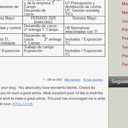
y de la empresa T.
U7.Presupuesto y
Mod
tamento de
Campo
distribución de costos
Desarrollo de
U7. Gestión estratég
Not
casos
TICs
na Mayo
FERIADO 25/5
Semana Mayo
Cro
(miércoles)
Desarrollo de casos
dad y control
U8 Normativas
Pri
1º entrega T. Campo
relacionadas con TI
Desarrollo de
Pos
to TI,
casos
2º entrega
Invitados / Exposición
cnologías
T. Campo
TC
Tut
Trabajo de campo
 /
Exposición
Exposición
Invitados /
Exposición
TC
Pre
For
1 – 200 de 2423
Más reciente›
El más reciente»
Seguid
k your blog . You absolutely have wonderful stories. Cheers for
ou for such a great article..Wow, excellent post. I'd like to draft like
ard work to make a great article. This post has encouraged me to write
ite soon
카지노사이트