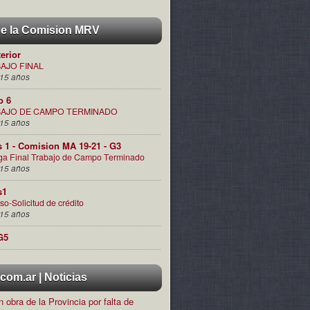
de la Comision MRV
terior
AJO FINAL
15 años
o 6
AJO DE CAMPO TERMINADO
15 años
s 1 - Comision MA 19-21 - G3
ga Final Trabajo de Campo Terminado
15 años
s1
so-Solicitud de crédito
15 años
G5
om.ar | Noticias
 obra de la Provincia por falta de