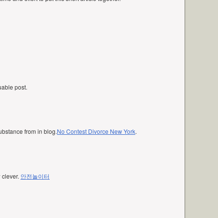
luable post.
ubstance from in blog.
No Contest Divorce New York
.
w clever.
안전놀이터