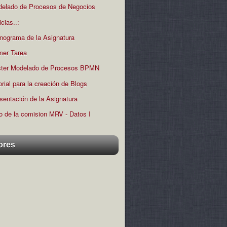
elado de Procesos de Negocios
icias..:
nograma de la Asignatura
mer Tarea
ter Modelado de Procesos BPMN
orial para la creación de Blogs
sentación de la Asignatura
o de la comision MRV - Datos I
ores