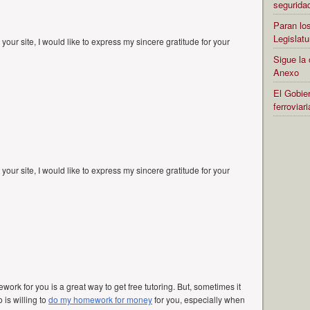
segurida
Paran los
Legislatu
your site, I would like to express my sincere gratitude for your
Sigue la 
Anexo
El Gobier
ferrovia
your site, I would like to express my sincere gratitude for your
rk for you is a great way to get free tutoring. But, sometimes it
is willing to
do my homework for money
for you, especially when