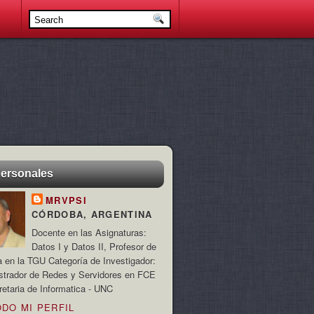
personales
MRVPSI
CÓRDOBA, ARGENTINA
Docente en las Asignaturas:
Datos I y Datos II, Profesor de
a en la TGU Categoría de Investigador:
strador de Redes y Servidores en FCE
retaria de Informatica - UNC
ODO MI PERFIL