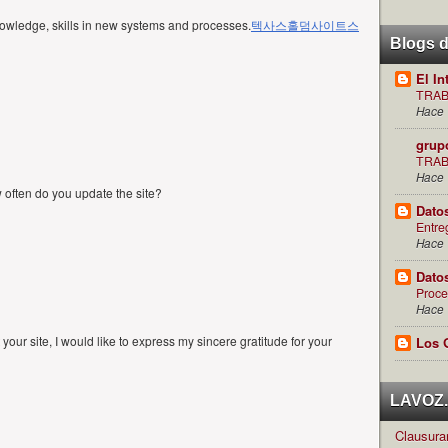
nowledge, skills in new systems and processes.
텍사스홀덤사이트
스
Blogs 
El In
TRAB
Hace 
grup
TRAB
Hace 
ow often do you update the site?
Dato
Entre
Hace 
Dato
Proce
Hace 
your site, I would like to express my sincere gratitude for your
Los 
LAVOZ.c
Clausuran