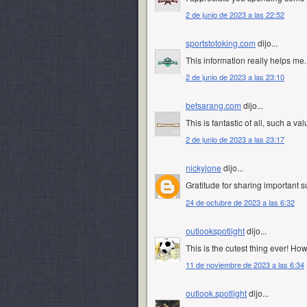
2 de junio de 2023 a las 22:52
sportstotoking.com
dijo...
This information really helps me.
2 de junio de 2023 a las 23:10
betsarang.com
dijo...
This is fantastic of all, such a va
2 de junio de 2023 a las 23:17
nickyjone
dijo...
Gratitude for sharing important s
24 de octubre de 2023 a las 6:32
outlookspotlight
dijo...
This is the cutest thing ever! Ho
11 de noviembre de 2023 a las 6:34
outlook.spotlight
dijo...