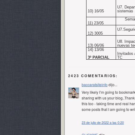
U7. Depar
10) 16/05
sistemas
Sema
11) 23/05
U7.Seguri
12) 3005
U8. Impac
13) 06/06
nuevas te
14) 13/06
Invitados
3º PARCIAL
TC
2423 COMENTARIOS:
baccaratsiteinfo
dijo...
Very likely I’m going to bookmar
sharing with us your blog..Thank y
this too - taking time and real h
some posts that I am going to wr
23 de julio de 2022 a las 0:20
CLICKME
dijo...