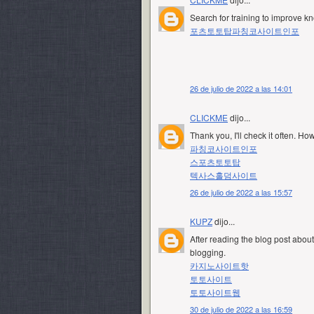
Search for training to improve k
포츠토토탑
파칭코사이트인포
26 de julio de 2022 a las 14:01
CLICKME
dijo...
Thank you, I'll check it often. H
파칭코사이트인포
스포츠토토탑
텍사스홀덤사이트
26 de julio de 2022 a las 15:57
KUPZ
dijo...
After reading the blog post about 
blogging.
카지노사이트핫
토토사이트
토토사이트웹
30 de julio de 2022 a las 16:59