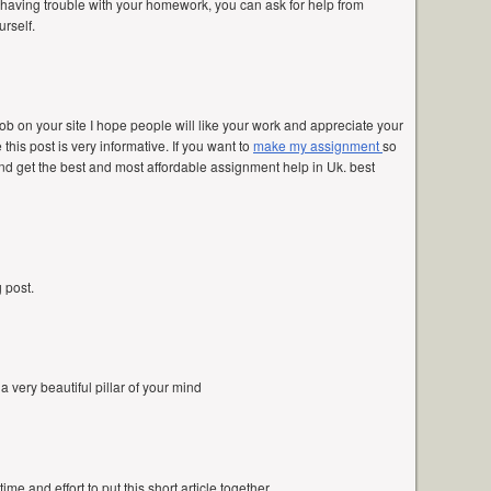
e having trouble with your homework, you can ask for help from
rself.
ob on your site I hope people will like your work and appreciate your
 this post is very informative. If you want to
make my assignment
so
and get the best and most affordable assignment help in Uk. best
 post.
 a very beautiful pillar of your mind
e and effort to put this short article together.