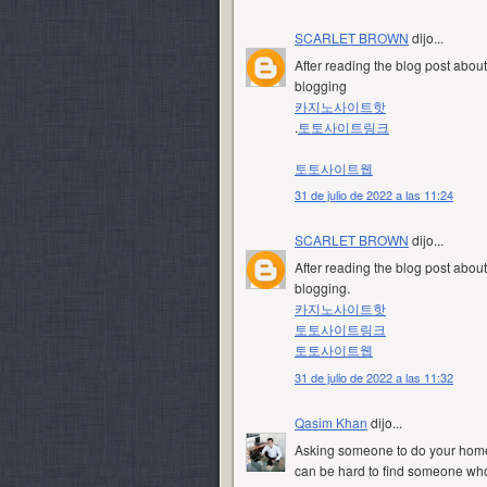
SCARLET BROWN
dijo...
After reading the blog post about 
blogging
카지노사이트핫
.
토토사이트링크
토토사이트웹
31 de julio de 2022 a las 11:24
SCARLET BROWN
dijo...
After reading the blog post about 
blogging.
카지노사이트핫
토토사이트링크
토토사이트웹
31 de julio de 2022 a las 11:32
Qasim Khan
dijo...
Asking someone to do your homewo
can be hard to find someone who 