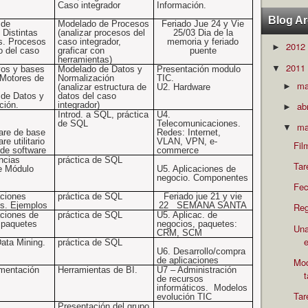
Caso integrador
Información.
Blog Ar
 de
Modelado de Procesos
Feriado Jue 24 y Vie
 Distintas
(analizar procesos del
25/03 Dia de la
s. Procesos
caso integrador,
memoria y feriado
2012
►
o del
caso
graficar con
puente
herramientas)
2011
▼
vos y bases
Modelado de Datos y
Presentación modulo
 Motores de
Normalización
TIC.
m
►
(analizar estructura de
U2. Hardware
de Datos y
datos del caso
ción.
integrador)
ab
►
Introd. a SQL,
práctica
U4.
de SQL
Telecomunicaciones.
ma
▼
are de base
Redes: Internet,
re utilitario
VLAN, VPN, e-
Fil
 de software
commerce
ncias
práctica de SQL
Tar
e Módulo
U5. Aplicaciones de
negocio. Componentes
Fec
aciones
práctica de SQL
Feriado jue 21 y vie
es. Ejemplos
22
SEMANA SANTA
Reg
aciones de
práctica de SQL
U5. Aplicac. de
 paquetes
negocios, paquetes:
Una
CRM, SCM
e
ata Mining.
práctica de SQL
U6. Desarrollo/compra
de aplicaciones
Mod
mentación
Herramientas de BI.
U7 – Administración
de recursos
informáticos.
Modelos
Tar
evolución TIC
Presentación del grupo