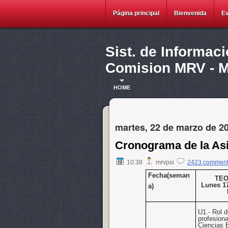
Página principal
Bienvenida
E
Sist. de Informac
Comision MRV - Ma
HOME
martes, 22 de marzo de 2
Cronograma de la As
10:38
mrvpsi
2423 commen
Fecha(seman
TEO
Lunes 17
a)
U1.
-
Rol d
profesiona
Ciencias