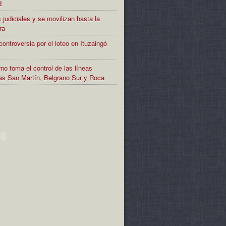
d
 judiciales y se movilizan hasta la
ra
controversia por el loteo en Ituzaingó
no toma el control de las líneas
rias San Martín, Belgrano Sur y Roca