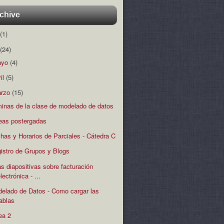
chive
(1)
(24)
ayo
(4)
ril
(5)
rzo
(15)
minas de la clase de modelado de datos
eas postergadas
has y Horarios de Parciales - Cátedra C
istro de Grupos y Blogs
s diapositivas sobre facturación
lectrónica - ...
elado de Datos - Como cargar las
tablas
ea 2