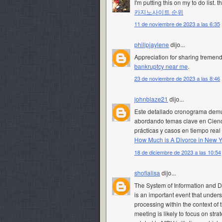
I'm putting this on my to do list. 
카지노사이트 순위
11 de noviembre de 2023 a las 6:35
philipjaylene
dijo...
Appreciation for sharing tremend
bankruptcy near me
.
23 de noviembre de 2023 a las 8:46
johnblaze21
dijo...
Este detallado cronograma demue
abordando temas clave en Cienci
prácticas y casos en tiempo rea
How Much is A Divorce in New Y
18 de diciembre de 2023 a las 10:54
shofialisa
dijo...
The System of Information and 
is an important event that under
processing within the context of
meeting is likely to focus on stra