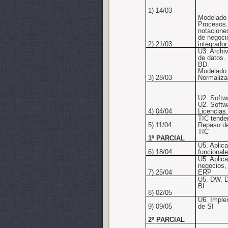
1) 14/03
Modelado
Procesos.
notacione
de negoci
2) 21/03
integrador
U3. Archi
de datos.
BD.
Modelado 
3) 28/03
Normaliza
U2. Softw
U2. Softwa
4) 04/04
Licencias
TIC tende
5) 11/04
Repaso d
TIC
1º PARCIAL
U5. Aplic
6) 18/04
funcional
U5. Aplic
negocios,
7) 25/04
ERP
U5. DW, D
BI
8) 02/05
U6. Imple
9) 09/05
de SI
2º PARCIAL