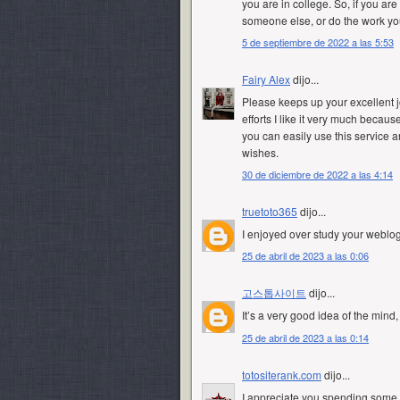
you are in college. So, if you ar
someone else, or do the work you
5 de septiembre de 2022 a las 5:53
Fairy Alex
dijo...
Please keeps up your excellent j
efforts I like it very much because
you can easily use this service 
wishes.
30 de diciembre de 2022 a las 4:14
truetoto365
dijo...
I enjoyed over study your weblog
25 de abril de 2023 a las 0:06
고스톱사이트
dijo...
It’s a very good idea of the mind,
25 de abril de 2023 a las 0:14
totositerank.com
dijo...
I appreciate you spending some tim