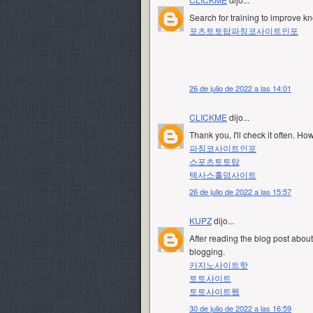
Search for training to improve k
포츠토토탑
파칭코사이트인포
26 de julio de 2022 a las 14:01
CLICKME
dijo...
Thank you, I'll check it often. H
파칭코사이트인포
스포츠토토탑
텍사스홀덤사이트
26 de julio de 2022 a las 15:57
KUPZ
dijo...
After reading the blog post about 
blogging.
카지노사이트핫
토토사이트
토토사이트웹
30 de julio de 2022 a las 16:59