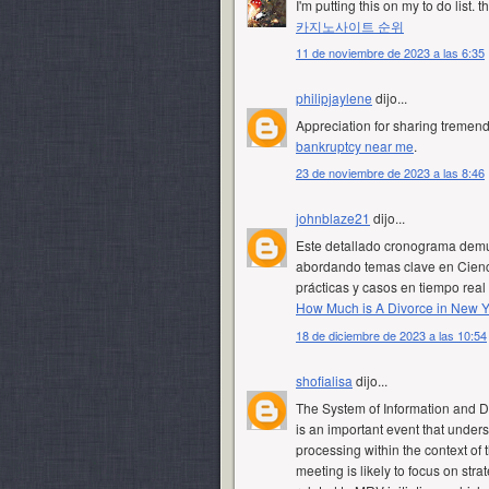
I'm putting this on my to do list. 
카지노사이트 순위
11 de noviembre de 2023 a las 6:35
philipjaylene
dijo...
Appreciation for sharing tremend
bankruptcy near me
.
23 de noviembre de 2023 a las 8:46
johnblaze21
dijo...
Este detallado cronograma demue
abordando temas clave en Cienci
prácticas y casos en tiempo rea
How Much is A Divorce in New Y
18 de diciembre de 2023 a las 10:54
shofialisa
dijo...
The System of Information and 
is an important event that under
processing within the context of
meeting is likely to focus on stra