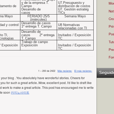
y de la empresa T.
U7.Presupuesto y
Mod
tamento de
Campo
distribución de costos
Desarrollo de
U7. Gestión estratég
Not
casos
TICs
na Mayo
FERIADO 25/5
Semana Mayo
Cro
(miércoles)
Desarrollo de casos
dad y control
U8 Normativas
Pri
1º entrega T. Campo
relacionadas con TI
Desarrollo de
Pos
to TI,
casos
2º entrega
Invitados / Exposición
cnologías
T. Campo
TC
Tut
Trabajo de campo
 /
Exposición
Exposición
Invitados /
Exposición
TC
Pre
For
1 – 200 de 2422
Más reciente›
El más reciente»
Seguid
k your blog . You absolutely have wonderful stories. Cheers for
ou for such a great article..Wow, excellent post. I'd like to draft like
ard work to make a great article. This post has encouraged me to write
ite soon
카지노사이트