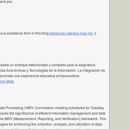
thank you
ous substance from in this blog.
bankrupsy lawyers near me
. ||
stra un enfoque estructurado y completo para la asignatura,
as Económicas y Tecnologías de la Información. La integración de
l promete una experiencia educativa enriquecedora.
ork State
Data Processing I MRV Commission meeting scheduled for Tuesday
scores the significance of efficient information management and data
 the MRV (Measurement, Reporting, and Verification) framework. This
tegies for enhancing the collection, analysis, and utilization of data