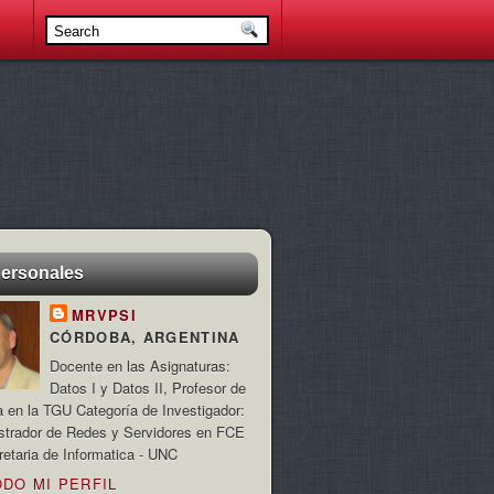
personales
MRVPSI
CÓRDOBA, ARGENTINA
Docente en las Asignaturas:
Datos I y Datos II, Profesor de
a en la TGU Categoría de Investigador:
strador de Redes y Servidores en FCE
retaria de Informatica - UNC
ODO MI PERFIL