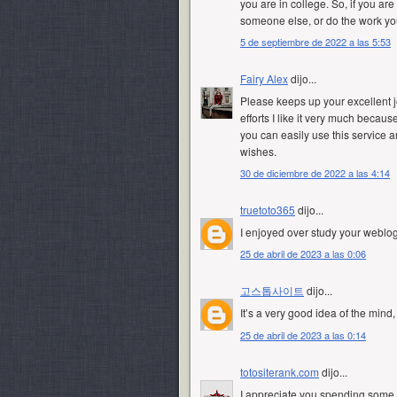
you are in college. So, if you ar
someone else, or do the work you
5 de septiembre de 2022 a las 5:53
Fairy Alex
dijo...
Please keeps up your excellent j
efforts I like it very much because
you can easily use this service 
wishes.
30 de diciembre de 2022 a las 4:14
truetoto365
dijo...
I enjoyed over study your weblog
25 de abril de 2023 a las 0:06
고스톱사이트
dijo...
It’s a very good idea of the mind,
25 de abril de 2023 a las 0:14
totositerank.com
dijo...
I appreciate you spending some tim