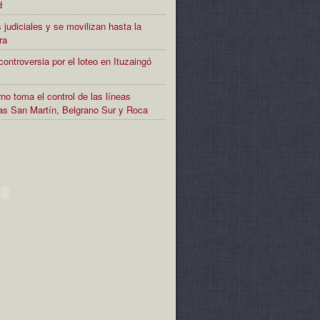
d
 judiciales y se movilizan hasta la
ra
controversia por el loteo en Ituzaingó
no toma el control de las líneas
rias San Martín, Belgrano Sur y Roca