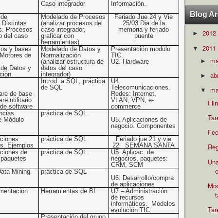
Caso integrador
Información.
Blog Ar
 de
Modelado de Procesos
Feriado Jue 24 y Vie
 Distintas
(analizar procesos del
25/03 Dia de la
s. Procesos
caso integrador,
memoria y feriado
2012
►
o del
caso
graficar con
puente
herramientas)
2011
▼
vos y bases
Modelado de Datos y
Presentación modulo
 Motores de
Normalización
TIC.
m
►
(analizar estructura de
U2. Hardware
de Datos y
datos del caso
ción.
integrador)
ab
►
Introd. a SQL,
práctica
U4.
de SQL
Telecomunicaciones.
ma
▼
are de base
Redes: Internet,
re utilitario
VLAN, VPN, e-
Fil
 de software
commerce
ncias
práctica de SQL
Tar
e Módulo
U5. Aplicaciones de
negocio. Componentes
Fec
aciones
práctica de SQL
Feriado jue 21 y vie
es. Ejemplos
22
SEMANA SANTA
Reg
aciones de
práctica de SQL
U5. Aplicac. de
 paquetes
negocios, paquetes:
Una
CRM, SCM
e
ata Mining.
práctica de SQL
U6. Desarrollo/compra
de aplicaciones
Mod
mentación
Herramientas de BI.
U7 – Administración
de recursos
informáticos.
Modelos
Tar
evolución TIC
Presentación del grupo