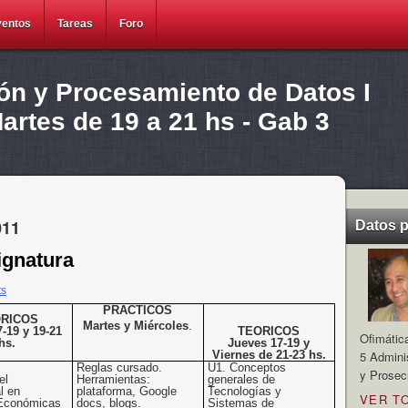
ventos
Tareas
Foro
ión y Procesamiento de Datos I
rtes de 19 a 21 hs - Gab 3
011
Datos 
ignatura
ts
PRACTICOS
RICOS
Martes y Miércoles
.
-19 y 19-21
TEORICOS
Ofimátic
hs.
Jueves 17-19 y
Viernes de 21-23 hs.
5 Admini
Reglas cursado.
U1
. Conceptos
y Prosec
el
Herramientas:
generales de
l
en
plataforma, Google
Tecnologías y
VER T
 Económicas
docs, blogs.
Sistemas de