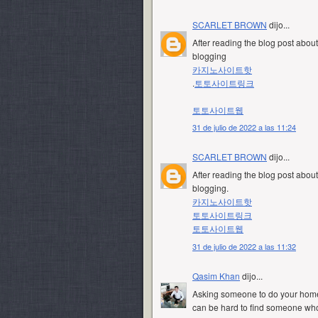
SCARLET BROWN
dijo...
After reading the blog post about 
blogging
카지노사이트핫
.
토토사이트링크
토토사이트웹
31 de julio de 2022 a las 11:24
SCARLET BROWN
dijo...
After reading the blog post about 
blogging.
카지노사이트핫
토토사이트링크
토토사이트웹
31 de julio de 2022 a las 11:32
Qasim Khan
dijo...
Asking someone to do your homewo
can be hard to find someone who 