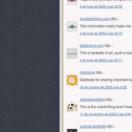
2 de junio de 2023 a las 22:52
sportstotoking.com
dijo...
This information really helps me.
2 de junio de 2023 a las 23:10
betsarang.com
dijo...
This is fantastic of all, such a va
2 de junio de 2023 a las 23:17
nickyjone
dijo...
Gratitude for sharing important s
24 de octubre de 2023 a las 6:32
outlookspotlight
dijo...
This is the cutest thing ever! Ho
11 de noviembre de 2023 a las 6:34
outlook.spotlight
dijo...