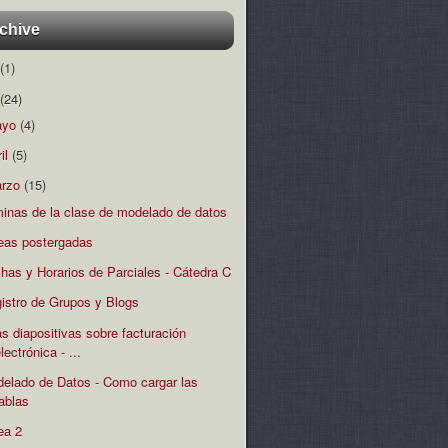
chive
(1)
(24)
ayo
(4)
ril
(5)
rzo
(15)
minas de la clase de modelado de datos
eas postergadas
has y Horarios de Parciales - Cátedra C
istro de Grupos y Blogs
s diapositivas sobre facturación
lectrónica - ...
elado de Datos - Como cargar las
tablas
ea 2