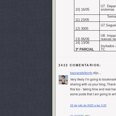
U7. Depar
10) 16/05
sistemas
Sema
11) 23/05
U7.Seguri
12) 3005
U8. Impac
13) 06/06
nuevas te
14) 13/06
Invitados
3º PARCIAL
TC
2422 COMENTARIOS:
baccaratsiteinfo
dijo...
Very likely I’m going to bookmar
sharing with us your blog..Thank y
this too - taking time and real h
some posts that I am going to wr
23 de julio de 2022 a las 0:20
CLICKME
dijo...