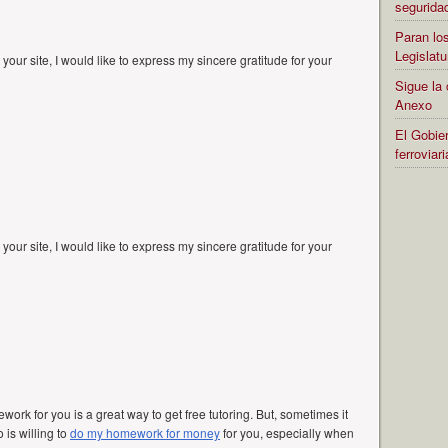
segurida
Paran los
Legislatu
your site, I would like to express my sincere gratitude for your
Sigue la 
Anexo
El Gobier
ferrovia
your site, I would like to express my sincere gratitude for your
rk for you is a great way to get free tutoring. But, sometimes it
is willing to
do my homework for money
for you, especially when