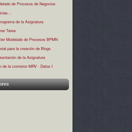
elado de Procesos de Negocios
icias..:
nograma de la Asignatura
mer Tarea
ter Modelado de Procesos BPMN
orial para la creación de Blogs
sentación de la Asignatura
o de la comision MRV - Datos I
ores