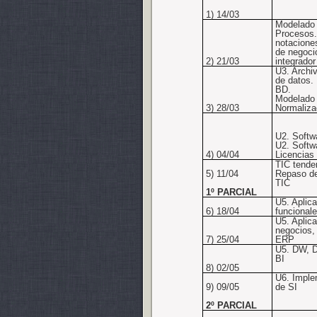
1) 14/03
Modelado
Procesos.
notacione
de negoci
2) 21/03
integrador
U3. Archi
de datos.
BD.
Modelado 
3) 28/03
Normaliza
U2. Softw
U2. Softwa
4) 04/04
Licencias
TIC tende
5) 11/04
Repaso d
TIC
1º PARCIAL
U5. Aplic
6) 18/04
funcional
U5. Aplic
negocios,
7) 25/04
ERP
U5. DW, D
BI
8) 02/05
U6. Imple
9) 09/05
de SI
2º PARCIAL