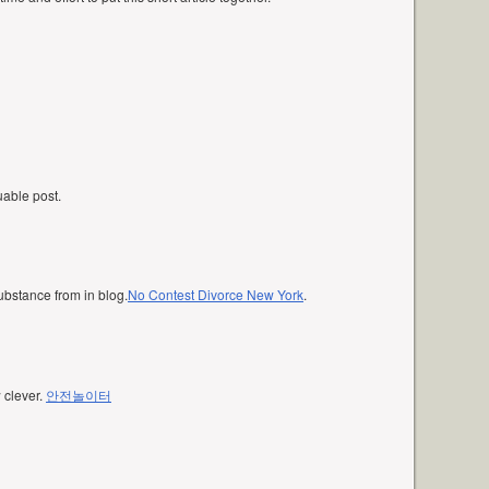
luable post.
ubstance from in blog.
No Contest Divorce New York
.
w clever.
안전놀이터