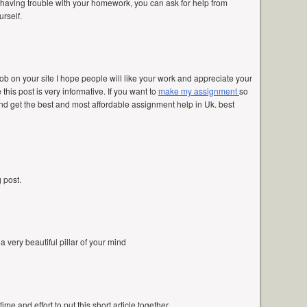
e having trouble with your homework, you can ask for help from
rself.
ob on your site I hope people will like your work and appreciate your
 this post is very informative. If you want to
make my assignment
so
and get the best and most affordable assignment help in Uk. best
 post.
 a very beautiful pillar of your mind
e and effort to put this short article together.