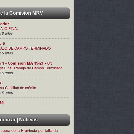
de la Comision MRV
terior
AJO FINAL
15 años
o 6
AJO DE CAMPO TERMINADO
15 años
s 1 - Comision MA 19-21 - G3
ga Final Trabajo de Campo Terminado
15 años
s1
so-Solicitud de crédito
15 años
G5
om.ar | Noticias
 obra de la Provincia por falta de