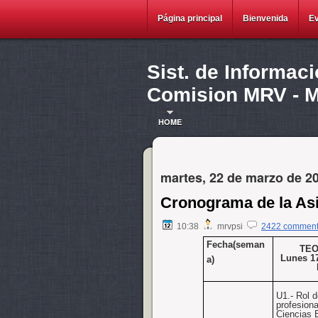
Página principal
Bienvenida
E
Sist. de Informac
Comision MRV - Ma
HOME
martes, 22 de marzo de 2
Cronograma de la As
10:38
mrvpsi
2422 commen
Fecha(seman
TEO
Lunes 17
a)
U1.
-
Rol d
profesiona
Ciencias