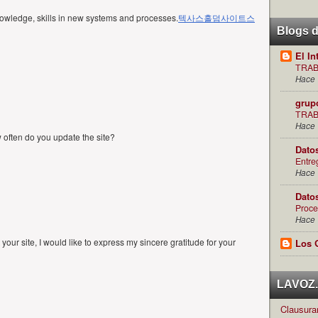
nowledge, skills in new systems and processes.
텍사스홀덤사이트
스
Blogs 
El In
TRAB
Hace 
grup
TRAB
Hace 
ow often do you update the site?
Dato
Entre
Hace 
Dato
Proce
Hace 
your site, I would like to express my sincere gratitude for your
Los 
LAVOZ.c
Clausuran