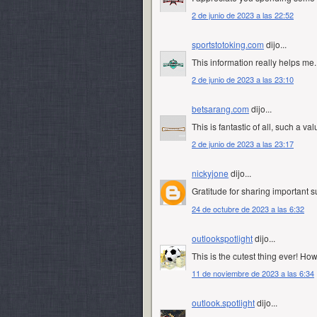
2 de junio de 2023 a las 22:52
sportstotoking.com
dijo...
This information really helps me.
2 de junio de 2023 a las 23:10
betsarang.com
dijo...
This is fantastic of all, such a va
2 de junio de 2023 a las 23:17
nickyjone
dijo...
Gratitude for sharing important s
24 de octubre de 2023 a las 6:32
outlookspotlight
dijo...
This is the cutest thing ever! Ho
11 de noviembre de 2023 a las 6:34
outlook.spotlight
dijo...