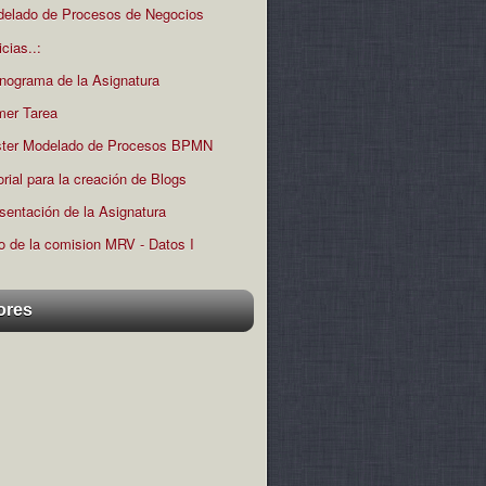
elado de Procesos de Negocios
icias..:
nograma de la Asignatura
mer Tarea
ter Modelado de Procesos BPMN
orial para la creación de Blogs
sentación de la Asignatura
o de la comision MRV - Datos I
ores