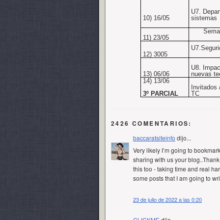
U7. Depar
10) 16/05
sistemas
Sema
11) 23/05
U7.Seguri
12) 3005
U8. Impac
13) 06/06
nuevas te
14) 13/06
Invitados
3º PARCIAL
TC
2426 COMENTARIOS:
baccaratsiteinfo
dijo...
Very likely I’m going to bookmar
sharing with us your blog..Thank y
this too - taking time and real h
some posts that I am going to wr
23 de julio de 2022 a las 0:20
CLICKME
dijo...