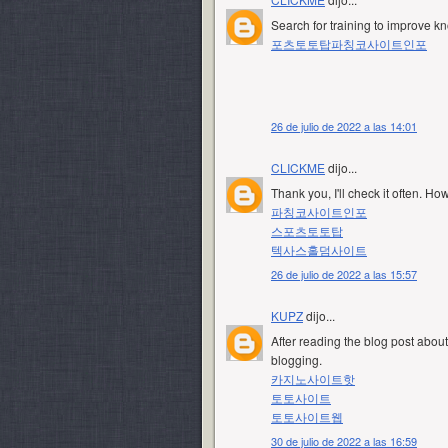
Search for training to improve k
포츠토토탑
파칭코사이트인포
26 de julio de 2022 a las 14:01
CLICKME
dijo...
Thank you, I'll check it often. H
파칭코사이트인포
스포츠토토탑
텍사스홀덤사이트
26 de julio de 2022 a las 15:57
KUPZ
dijo...
After reading the blog post about 
blogging.
카지노사이트핫
토토사이트
토토사이트웹
30 de julio de 2022 a las 16:59