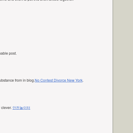
luable post.
ubstance from in blog.
No Contest Divorce New York
.
w clever.
안전놀이터