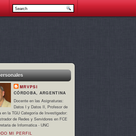
personales
MRVPSI
CÓRDOBA, ARGENTINA
Docente en las Asignaturas:
Datos I y Datos II, Profesor de
a en la TGU Categoría de Investigador:
strador de Redes y Servidores en FCE
retaria de Informatica - UNC
ODO MI PERFIL