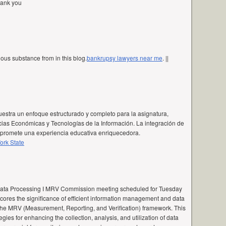
thank you
ous substance from in this blog.
bankrupsy lawyers near me
. ||
stra un enfoque estructurado y completo para la asignatura,
as Económicas y Tecnologías de la Información. La integración de
l promete una experiencia educativa enriquecedora.
ork State
Data Processing I MRV Commission meeting scheduled for Tuesday
scores the significance of efficient information management and data
 the MRV (Measurement, Reporting, and Verification) framework. This
tegies for enhancing the collection, analysis, and utilization of data