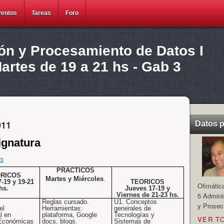
ventos
Tareas
Foro
ión y Procesamiento de Datos I
rtes de 19 a 21 hs - Gab 3
011
Datos 
ignatura
ts
PRACTICOS
RICOS
Martes y Miércoles
.
-19 y 19-21
TEORICOS
Ofimátic
hs.
Jueves 17-19 y
Viernes de 21-23 hs.
5 Admini
Reglas cursado.
U1
. Conceptos
y Prosec
el
Herramientas:
generales de
l
en
plataforma, Google
Tecnologías y
VER T
 Económicas
docs, blogs.
Sistemas de