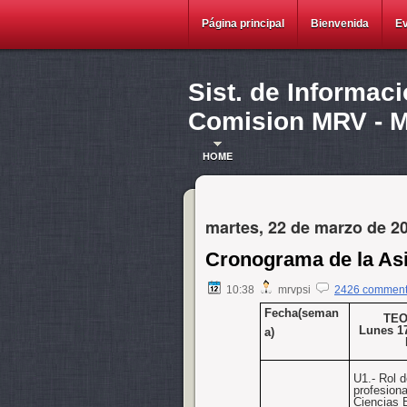
Página principal
Bienvenida
E
Sist. de Informac
Comision MRV - Ma
HOME
martes, 22 de marzo de 2
Cronograma de la As
10:38
mrvpsi
2426 commen
Fecha(seman
TEO
Lunes 17
a)
U1.
-
Rol d
profesiona
Ciencias