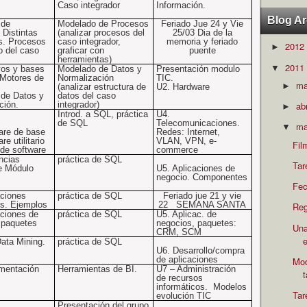
Caso integrador
Información.
Blog Ar
 de
Modelado de Procesos
Feriado Jue 24 y Vie
 Distintas
(analizar procesos del
25/03 Dia de la
s. Procesos
caso integrador,
memoria y feriado
2012
►
o del
caso
graficar con
puente
herramientas)
2011
▼
vos y bases
Modelado de Datos y
Presentación modulo
 Motores de
Normalización
TIC.
m
►
(analizar estructura de
U2. Hardware
de Datos y
datos del caso
ción.
integrador)
ab
►
Introd. a SQL,
práctica
U4.
de SQL
Telecomunicaciones.
ma
▼
are de base
Redes: Internet,
re utilitario
VLAN, VPN, e-
Fil
 de software
commerce
ncias
práctica de SQL
Tar
e Módulo
U5. Aplicaciones de
negocio. Componentes
Fec
aciones
práctica de SQL
Feriado jue 21 y vie
es. Ejemplos
22
SEMANA SANTA
Reg
aciones de
práctica de SQL
U5. Aplicac. de
 paquetes
negocios, paquetes:
Una
CRM, SCM
e
ata Mining.
práctica de SQL
U6. Desarrollo/compra
de aplicaciones
Mod
mentación
Herramientas de BI.
U7 – Administración
de recursos
informáticos.
Modelos
Tar
evolución TIC
Presentación del grupo