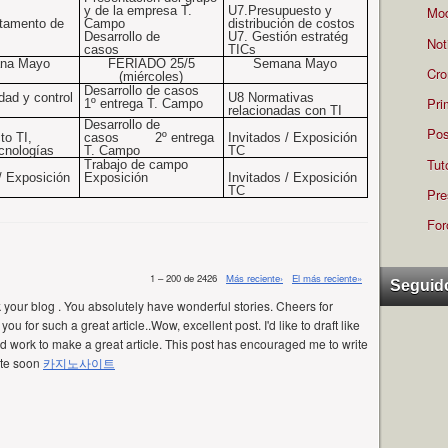
y de la empresa T.
U7.Presupuesto y
Mod
tamento de
Campo
distribución de costos
Desarrollo de
U7. Gestión estratég
Not
casos
TICs
na Mayo
FERIADO 25/5
Semana Mayo
Cro
(miércoles)
Desarrollo de casos
dad y control
U8 Normativas
Pri
1º entrega T. Campo
relacionadas con TI
Desarrollo de
Pos
to TI,
casos
2º entrega
Invitados / Exposición
cnologías
T. Campo
TC
Tut
Trabajo de campo
 /
Exposición
Exposición
Invitados /
Exposición
TC
Pre
For
1 – 200 de 2426
Más reciente›
El más reciente»
Seguid
k your blog . You absolutely have wonderful stories. Cheers for
ou for such a great article..Wow, excellent post. I'd like to draft like
ard work to make a great article. This post has encouraged me to write
ite soon
카지노사이트