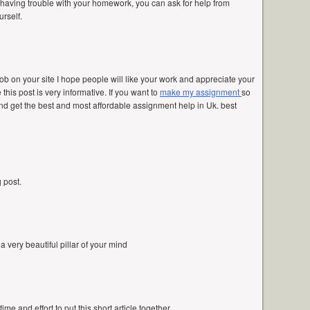
e having trouble with your homework, you can ask for help from
rself.
ob on your site I hope people will like your work and appreciate your
 this post is very informative. If you want to
make my assignment
so
and get the best and most affordable assignment help in Uk. best
 post.
 a very beautiful pillar of your mind
e and effort to put this short article together.