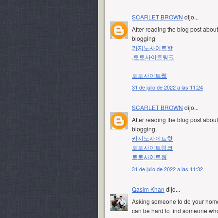
SCARLET BROWN
dijo...
After reading the blog post about 
blogging
카지노사이트핫
.
토토사이트링크
토토사이트웹
31 de julio de 2022 a las 11:24
SCARLET BROWN
dijo...
After reading the blog post about 
blogging.
카지노사이트핫
토토사이트링크
토토사이트웹
31 de julio de 2022 a las 11:32
Qasim Khan
dijo...
Asking someone to do your homewo
can be hard to find someone who 