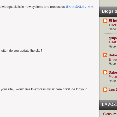
nowledge, skills in new systems and processes.
텍사스홀덤사이트
스
Blogs 
El In
TRAB
Hace 
grup
TRAB
Hace 
ow often do you update the site?
Dato
Entre
Hace 
Dato
Proce
Hace 
your site, I would like to express my sincere gratitude for your
Los 
LAVOZ.c
Clausuran