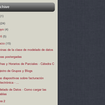
chive
(1)
(24)
ayo
(4)
ril
(5)
rzo
(15)
minas de la clase de modelado de datos
eas postergadas
has y Horarios de Parciales - Cátedra C
istro de Grupos y Blogs
s diapositivas sobre facturación
lectrónica - ...
elado de Datos - Como cargar las
tablas
ea 2