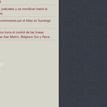
d
 judiciales y se movilizan hasta la
ra
controversia por el loteo en Ituzaingó
no toma el control de las líneas
rias San Martín, Belgrano Sur y Roca