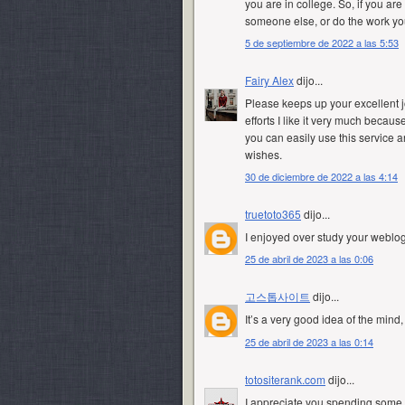
you are in college. So, if you ar
someone else, or do the work you
5 de septiembre de 2022 a las 5:53
Fairy Alex
dijo...
Please keeps up your excellent j
efforts I like it very much because
you can easily use this service 
wishes.
30 de diciembre de 2022 a las 4:14
truetoto365
dijo...
I enjoyed over study your weblog
25 de abril de 2023 a las 0:06
고스톱사이트
dijo...
It’s a very good idea of the mind,
25 de abril de 2023 a las 0:14
totositerank.com
dijo...
I appreciate you spending some tim