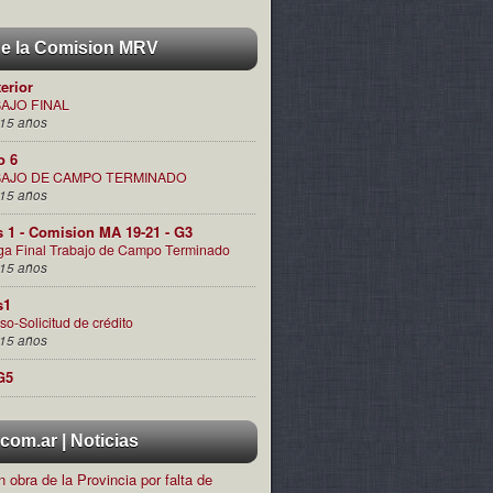
de la Comision MRV
terior
AJO FINAL
15 años
o 6
AJO DE CAMPO TERMINADO
15 años
s 1 - Comision MA 19-21 - G3
ga Final Trabajo de Campo Terminado
15 años
s1
so-Solicitud de crédito
15 años
G5
om.ar | Noticias
 obra de la Provincia por falta de