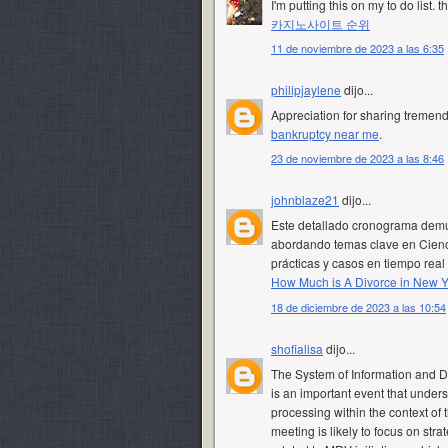
I'm putting this on my to do list. 
카지노사이트 순위
11 de noviembre de 2023 a las 6:35
philipjaylene
dijo...
Appreciation for sharing tremend
bankruptcy near me
.
23 de noviembre de 2023 a las 8:46
johnblaze21
dijo...
Este detallado cronograma demue
abordando temas clave en Cienci
prácticas y casos en tiempo rea
How Much is A Divorce in New Y
18 de diciembre de 2023 a las 10:54
shofialisa
dijo...
The System of Information and 
is an important event that under
processing within the context of
meeting is likely to focus on stra