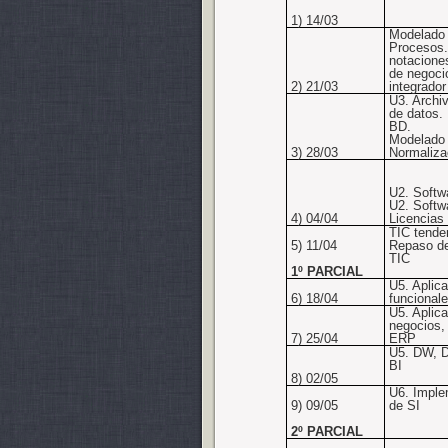
1) 14/03
Modelado
Procesos.
notacione
de negoci
2) 21/03
integrador
U3. Archi
de datos.
BD.
Modelado 
3) 28/03
Normaliza
U2. Softw
U2. Softwa
4) 04/04
Licencias
TIC tende
5) 11/04
Repaso d
TIC
1º PARCIAL
U5. Aplic
6) 18/04
funcional
U5. Aplic
negocios,
7) 25/04
ERP
U5. DW, D
BI
8) 02/05
U6. Imple
9) 09/05
de SI
2º PARCIAL