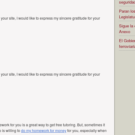
segurida
Paran los
Legislatu
your site, I would like to express my sincere gratitude for your
Sigue la 
Anexo
El Gobier
ferrovia
your site, I would like to express my sincere gratitude for your
rk for you is a great way to get free tutoring. But, sometimes it
is willing to
do my homework for money
for you, especially when