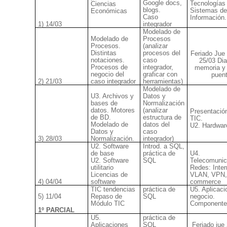
Google docs,
Tecnologías
Ciencias
blogs.
Sistemas de
Económicas
Caso
Información.
1) 14/03
integrador
Modelado de
Modelado de
Procesos
Procesos.
(analizar
Distintas
procesos del
Feriado Jue
notaciones.
caso
25/03 Dia
Procesos de
integrador,
memoria y 
negocio del
graficar con
puen
2) 21/03
caso integrador
herramientas)
Modelado de
U3. Archivos y
Datos y
bases de
Normalización
datos. Motores
(analizar
Presentació
de BD.
estructura de
TIC.
Modelado de
datos del
U2. Hardwar
Datos y
caso
3) 28/03
Normalización.
integrador)
U2. Software
Introd. a SQL,
de base
práctica de
U4.
U2. Software
SQL
Telecomunic
utilitario
Redes: Inter
Licencias de
VLAN, VPN,
4) 04/04
software
commerce
TIC tendencias
práctica de
U5. Aplicaci
5) 11/04
Repaso de
SQL
negocio.
Módulo TIC
Componente
1º PARCIAL
U5.
práctica de
Aplicaciones
SQL
Feriado jue 