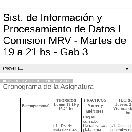
Sist. de Información y
Procesamiento de Datos I
Comision MRV - Martes de
19 a 21 hs - Gab 3
▼
martes, 22 de marzo de 2011
Cronograma de la Asignatura
PRACTICOS
TEORI
TEORICOS
Jueves 1
Lunes 17-19 y
Martes y
Fecha(semana)
Viernes d
19-21 hs.
Miércoles
.
hs.
Reglas
cursado.
Herramientas:
U1
. Concept
U1.
-
Rol del
plataforma,
generales d
profesional
en