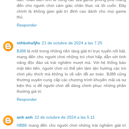
đến cho người chơi cảm giác chân thực và lôi cuốn. Đây
chính là không gian giải trí đỉnh cao dành cho mọi game
thủ.
Responder
nthbshufjfo
21 de octubre de 2024 a las 7:25
BJ88
là một trong những nền tảng giải trí trực tuyến nổi bật,
mang đến cho người chơi những trò chơi hấp dẫn với tính
năng độc đáo và trải nghiệm mượt mà. Với hệ thống bảo
mật tiên tiến, người chơi có thể yên tâm tận hưởng các trò
chơi yêu thích mà không lo về vấn đề an toàn. BJ88 cũng
thường xuyên cung cấp các chương trình khuyến mãi và sự
kiện thú vị để người chơi dễ dàng chinh phục những phần
thưởng giá trị.
Responder
anh anh
22 de octubre de 2024 a las 5:11
HB88
mang đến cho người chơi những trải nghiệm giải trí