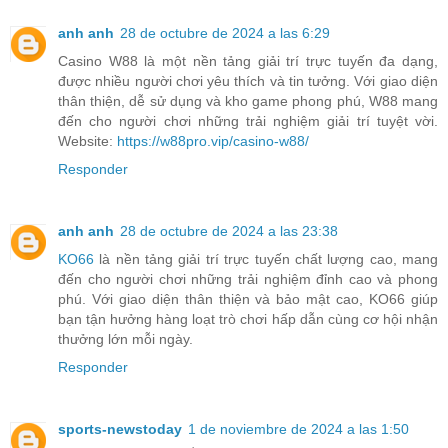
anh anh
28 de octubre de 2024 a las 6:29
Casino W88 là một nền tảng giải trí trực tuyến đa dạng,
được nhiều người chơi yêu thích và tin tưởng. Với giao diện
thân thiện, dễ sử dụng và kho game phong phú, W88 mang
đến cho người chơi những trải nghiệm giải trí tuyệt vời.
Website:
https://w88pro.vip/casino-w88/
Responder
anh anh
28 de octubre de 2024 a las 23:38
KO66
là nền tảng giải trí trực tuyến chất lượng cao, mang
đến cho người chơi những trải nghiệm đỉnh cao và phong
phú. Với giao diện thân thiện và bảo mật cao, KO66 giúp
bạn tận hưởng hàng loạt trò chơi hấp dẫn cùng cơ hội nhận
thưởng lớn mỗi ngày.
Responder
sports-newstoday
1 de noviembre de 2024 a las 1:50