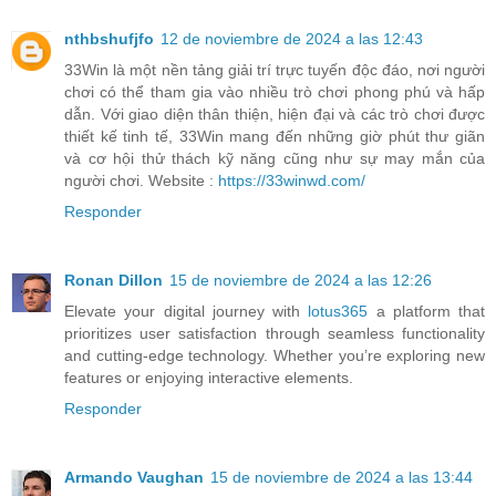
nthbshufjfo
12 de noviembre de 2024 a las 12:43
33Win là một nền tảng giải trí trực tuyến độc đáo, nơi người
chơi có thể tham gia vào nhiều trò chơi phong phú và hấp
dẫn. Với giao diện thân thiện, hiện đại và các trò chơi được
thiết kế tinh tế, 33Win mang đến những giờ phút thư giãn
và cơ hội thử thách kỹ năng cũng như sự may mắn của
người chơi. Website :
https://33winwd.com/
Responder
Ronan Dillon
15 de noviembre de 2024 a las 12:26
Elevate your digital journey with
lotus365
a platform that
prioritizes user satisfaction through seamless functionality
and cutting-edge technology. Whether you’re exploring new
features or enjoying interactive elements.
Responder
Armando Vaughan
15 de noviembre de 2024 a las 13:44