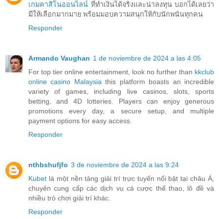
เกมคาสิโนออนไลน์
ที่ทำเงินได้จริงและน่าลงทุน บอกได้เลยว่า
มีให้เลือกมากมาย พร้อมมอบความสนุกให้กับนักพนันทุกคน
Responder
Armando Vaughan
1 de noviembre de 2024 a las 4:05
For top tier online entertainment, look no further than
kkclub
online casino Malaysia
this platform boasts an incredible
variety of games, including live casinos, slots, sports
betting, and 4D lotteries. Players can enjoy generous
promotions every day, a secure setup, and multiple
payment options for easy access.
Responder
nthbshufjfo
3 de noviembre de 2024 a las 9:24
Kubet
là một nền tảng giải trí trực tuyến nổi bật tại châu Á,
chuyên cung cấp các dịch vụ cá cược thể thao, lô đề và
nhiều trò chơi giải trí khác.
Responder