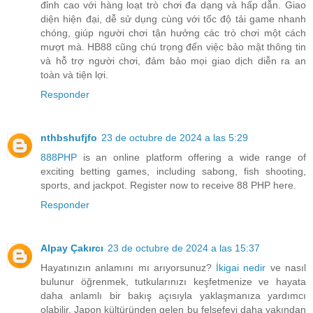
đỉnh cao với hàng loạt trò chơi đa dạng và hấp dẫn. Giao
diện hiện đại, dễ sử dụng cùng với tốc độ tải game nhanh
chóng, giúp người chơi tận hưởng các trò chơi một cách
mượt mà. HB88 cũng chú trọng đến việc bảo mật thông tin
và hỗ trợ người chơi, đảm bảo mọi giao dịch diễn ra an
toàn và tiện lợi.
Responder
nthbshufjfo
23 de octubre de 2024 a las 5:29
888PHP
is an online platform offering a wide range of
exciting betting games, including sabong, fish shooting,
sports, and jackpot. Register now to receive 88 PHP here.
Responder
Alpay Çakırcı
23 de octubre de 2024 a las 15:37
Hayatınızın anlamını mı arıyorsunuz?
İkigai nedir
ve nasıl
bulunur öğrenmek, tutkularınızı keşfetmenize ve hayata
daha anlamlı bir bakış açısıyla yaklaşmanıza yardımcı
olabilir. Japon kültüründen gelen bu felsefeyi daha yakından