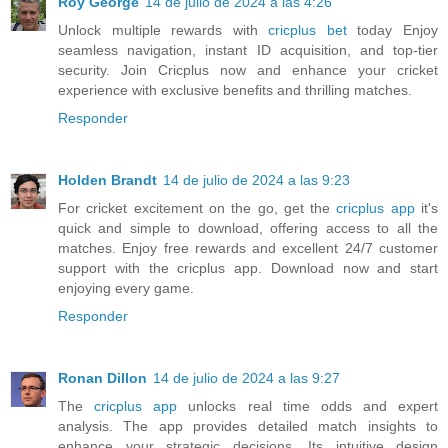
Roy George
14 de julio de 2024 a las 4:26
Unlock multiple rewards with
cricplus bet
today Enjoy
seamless navigation, instant ID acquisition, and top-tier
security. Join Cricplus now and enhance your cricket
experience with exclusive benefits and thrilling matches.
Responder
Holden Brandt
14 de julio de 2024 a las 9:23
For cricket excitement on the go, get the
cricplus app
it's
quick and simple to download, offering access to all the
matches. Enjoy free rewards and excellent 24/7 customer
support with the cricplus app. Download now and start
enjoying every game.
Responder
Ronan Dillon
14 de julio de 2024 a las 9:27
The
cricplus app
unlocks real time odds and expert
analysis. The app provides detailed match insights to
enhance your strategic decisions. Its intuitive design