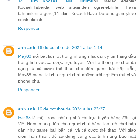
14 Ekim Kocaeli Hava Durumu
nu merak edenler
KocaeliHaberdar web sitesinden öğrenebilirler. Hava
tahminlerine göre,14 Ekim Kocaeli Hava Durumu güneşli ve
sıcak olacak.
Responder
anh anh
16 de octubre de 2024 a las 1:14
May88
nổi bật là một trong những nhà cái uy tín hàng đầu
trong lĩnh vực cá cược trực tuyến. Với hệ thống trò chơi đa
dạng từ cá cược thể thao cho đến game bài hấp dẫn,
May88 mang lại cho người chơi những trải nghiệm thú vị và
phong phú.
Responder
anh anh
16 de octubre de 2024 a las 23:27
Iwin68
là một trong những nhà cái trực tuyến hàng đầu tại
Việt Nam, mang đến cho người chơi hàng loạt trò chơi hấp
dẫn như game bài, bắn cá, và cá cược thể thao. Với giao
diện thân thiện, dễ sử dụng cùng các tính năng bảo mật