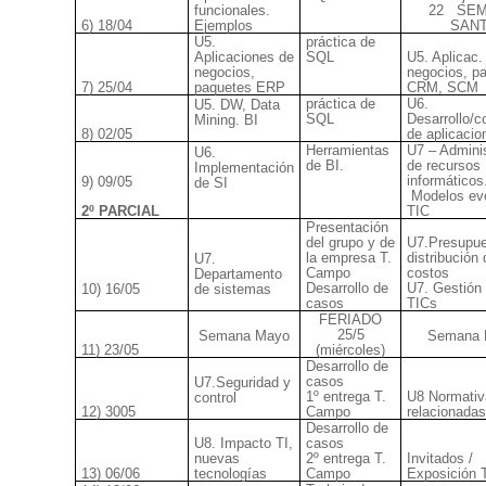
funcionales.
22
SE
6) 18/04
Ejemplos
SAN
U5.
práctica de
Aplicaciones de
SQL
U5. Aplicac.
negocios,
negocios, p
7) 25/04
paquetes ERP
CRM, SCM
práctica de
U6.
U5. DW, Data
SQL
Desarrollo/
Mining. BI
8) 02/05
de aplicacio
Herramientas
U7 – Adminis
U6.
de BI.
de recursos
Implementación
informáticos
9) 09/05
de SI
Modelos ev
2º PARCIAL
TIC
Presentación
del grupo y de
U7.Presupue
la empresa T.
distribución 
U7.
Campo
costos
Departamento
Desarrollo de
U7. Gestión 
10) 16/05
de sistemas
casos
TICs
FERIADO
25/5
Semana Mayo
Semana 
11) 23/05
(miércoles)
Desarrollo de
casos
U7.Seguridad y
1º entrega T.
U8 Normativ
control
12) 3005
Campo
relacionadas
Desarrollo de
U8. Impacto TI,
casos
nuevas
2º entrega T.
Invitados /
13) 06/06
tecnologías
Campo
Exposición 