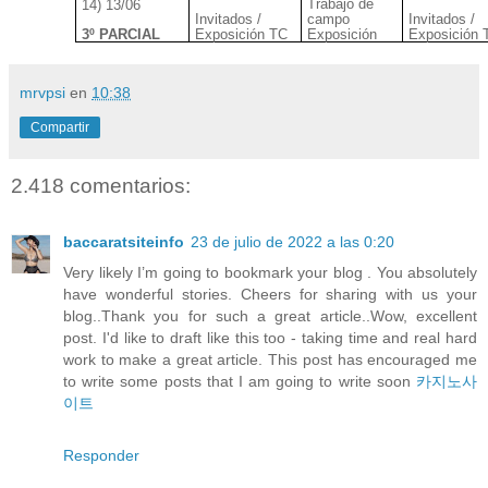
Trabajo de
14) 13/06
Invitados /
campo
Invitados /
3º PARCIAL
Exposición TC
Exposición
Exposición 
mrvpsi
en
10:38
Compartir
2.418 comentarios:
baccaratsiteinfo
23 de julio de 2022 a las 0:20
Very likely I’m going to bookmark your blog . You absolutely
have wonderful stories. Cheers for sharing with us your
blog..Thank you for such a great article..Wow, excellent
post. I'd like to draft like this too - taking time and real hard
work to make a great article. This post has encouraged me
to write some posts that I am going to write soon
카지노사
이트
Responder