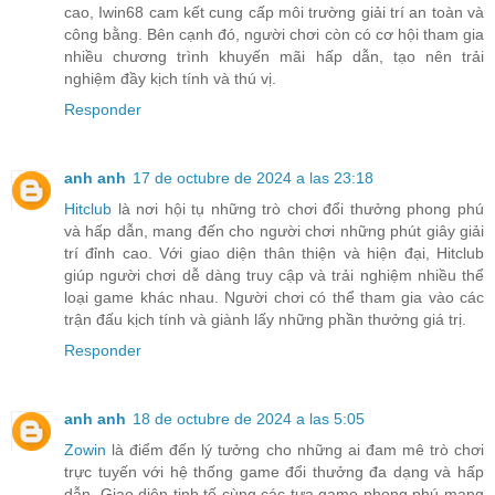
cao, Iwin68 cam kết cung cấp môi trường giải trí an toàn và
công bằng. Bên cạnh đó, người chơi còn có cơ hội tham gia
nhiều chương trình khuyến mãi hấp dẫn, tạo nên trải
nghiệm đầy kịch tính và thú vị.
Responder
anh anh
17 de octubre de 2024 a las 23:18
Hitclub
là nơi hội tụ những trò chơi đổi thưởng phong phú
và hấp dẫn, mang đến cho người chơi những phút giây giải
trí đỉnh cao. Với giao diện thân thiện và hiện đại, Hitclub
giúp người chơi dễ dàng truy cập và trải nghiệm nhiều thể
loại game khác nhau. Người chơi có thể tham gia vào các
trận đấu kịch tính và giành lấy những phần thưởng giá trị.
Responder
anh anh
18 de octubre de 2024 a las 5:05
Zowin
là điểm đến lý tưởng cho những ai đam mê trò chơi
trực tuyến với hệ thống game đổi thưởng đa dạng và hấp
dẫn. Giao diện tinh tế cùng các tựa game phong phú mang