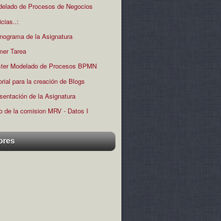
elado de Procesos de Negocios
icias..:
nograma de la Asignatura
mer Tarea
ter Modelado de Procesos BPMN
orial para la creación de Blogs
sentación de la Asignatura
o de la comision MRV - Datos I
ores