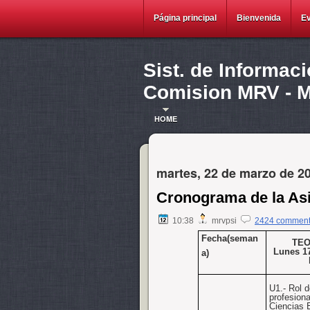
Página principal
Bienvenida
E
Sist. de Informac
Comision MRV - Ma
HOME
martes, 22 de marzo de 2
Cronograma de la As
10:38
mrvpsi
2424 commen
Fecha(seman
TEO
Lunes 17
a)
U1.
-
Rol d
profesiona
Ciencias