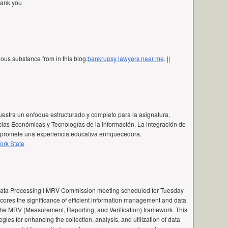
thank you
ous substance from in this blog.
bankrupsy lawyers near me
. ||
stra un enfoque estructurado y completo para la asignatura,
as Económicas y Tecnologías de la Información. La integración de
l promete una experiencia educativa enriquecedora.
ork State
Data Processing I MRV Commission meeting scheduled for Tuesday
scores the significance of efficient information management and data
 the MRV (Measurement, Reporting, and Verification) framework. This
tegies for enhancing the collection, analysis, and utilization of data