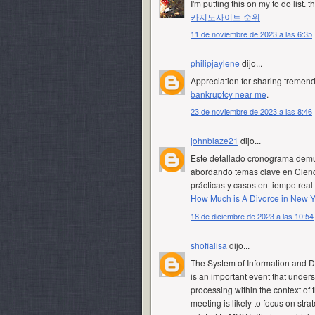
I'm putting this on my to do list. 
카지노사이트 순위
11 de noviembre de 2023 a las 6:35
philipjaylene
dijo...
Appreciation for sharing tremend
bankruptcy near me
.
23 de noviembre de 2023 a las 8:46
johnblaze21
dijo...
Este detallado cronograma demue
abordando temas clave en Cienci
prácticas y casos en tiempo rea
How Much is A Divorce in New Y
18 de diciembre de 2023 a las 10:54
shofialisa
dijo...
The System of Information and 
is an important event that under
processing within the context of
meeting is likely to focus on stra