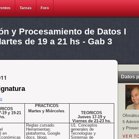
ventos
Tareas
Foro
ión y Procesamiento de Datos I
rtes de 19 a 21 hs - Gab 3
011
Datos 
ignatura
ts
PRACTICOS
RICOS
Martes y Miércoles
.
-19 y 19-21
TEORICOS
Ofimátic
hs.
Jueves 17-19 y
Viernes de 21-23 hs.
5 Admini
Reglas cursado.
U1
. Conceptos
y Prosec
el
Herramientas:
generales de
l
en
plataforma, Google
Tecnologías y
VER T
 Económicas
docs, blogs.
Sistemas de