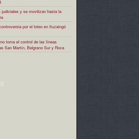
d
 judiciales y se movilizan hasta la
ra
controversia por el loteo en Ituzaingó
no toma el control de las líneas
rias San Martín, Belgrano Sur y Roca