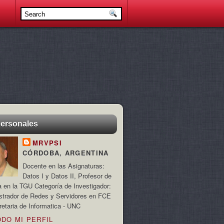
personales
MRVPSI
CÓRDOBA, ARGENTINA
Docente en las Asignaturas:
Datos I y Datos II, Profesor de
a en la TGU Categoría de Investigador:
strador de Redes y Servidores en FCE
retaria de Informatica - UNC
ODO MI PERFIL