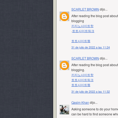
SCARLET BROWN
dijo...
After reading the blog post about 
blogging
카지노사이트핫
.
토토사이트링크
토토사이트웹
31 de julio de 2022 a las 11:24
SCARLET BROWN
dijo...
After reading the blog post about 
blogging.
카지노사이트핫
토토사이트링크
토토사이트웹
31 de julio de 2022 a las 11:32
Qasim Khan
dijo...
Asking someone to do your homewo
can be hard to find someone who 