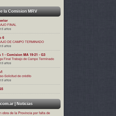
de la Comision MRV
terior
AJO FINAL
15 años
o 6
AJO DE CAMPO TERMINADO
15 años
s 1 - Comision MA 19-21 - G3
ga Final Trabajo de Campo Terminado
15 años
s1
so-Solicitud de crédito
15 años
G5
om.ar | Noticias
 obra de la Provincia por falta de