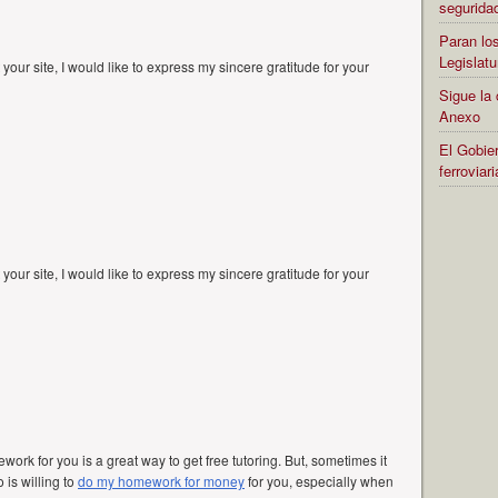
segurida
Paran los
Legislatu
your site, I would like to express my sincere gratitude for your
Sigue la 
Anexo
El Gobier
ferrovia
your site, I would like to express my sincere gratitude for your
rk for you is a great way to get free tutoring. But, sometimes it
is willing to
do my homework for money
for you, especially when