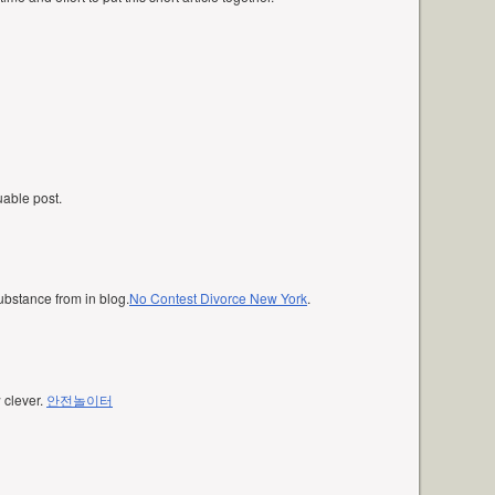
luable post.
ubstance from in blog.
No Contest Divorce New York
.
w clever.
안전놀이터