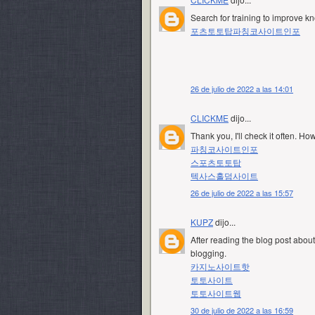
Search for training to improve k
포츠토토탑
파칭코사이트인포
26 de julio de 2022 a las 14:01
CLICKME
dijo...
Thank you, I'll check it often. H
파칭코사이트인포
스포츠토토탑
텍사스홀덤사이트
26 de julio de 2022 a las 15:57
KUPZ
dijo...
After reading the blog post about 
blogging.
카지노사이트핫
토토사이트
토토사이트웹
30 de julio de 2022 a las 16:59