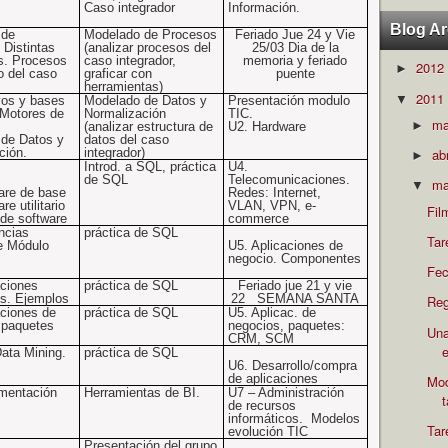
Caso integrador
Información.
Blog Ar
 de
Modelado de Procesos
Feriado Jue 24 y Vie
 Distintas
(analizar procesos del
25/03 Dia de la
s. Procesos
caso integrador,
memoria y feriado
2012
►
o del
caso
graficar con
puente
herramientas)
2011
▼
vos y bases
Modelado de Datos y
Presentación modulo
 Motores de
Normalización
TIC.
m
►
(analizar estructura de
U2. Hardware
de Datos y
datos del caso
ción.
integrador)
ab
►
Introd. a SQL,
práctica
U4.
de SQL
Telecomunicaciones.
ma
▼
are de base
Redes: Internet,
re utilitario
VLAN, VPN, e-
Fil
 de software
commerce
ncias
práctica de SQL
Tar
e Módulo
U5. Aplicaciones de
negocio. Componentes
Fec
aciones
práctica de SQL
Feriado jue 21 y vie
es. Ejemplos
22
SEMANA SANTA
Reg
aciones de
práctica de SQL
U5. Aplicac. de
 paquetes
negocios, paquetes:
Una
CRM, SCM
e
ata Mining.
práctica de SQL
U6. Desarrollo/compra
de aplicaciones
Mod
mentación
Herramientas de BI.
U7 – Administración
de recursos
informáticos.
Modelos
Tar
evolución TIC
Presentación del grupo