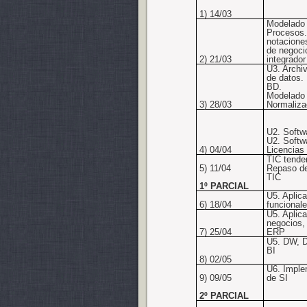
1) 14/03
Modelado
Procesos.
notacione
de negoci
2) 21/03
integrador
U3. Archi
de datos.
BD.
Modelado 
3) 28/03
Normaliza
U2. Softw
U2. Softwa
4) 04/04
Licencias
TIC tende
5) 11/04
Repaso d
TIC
1º PARCIAL
U5. Aplic
6) 18/04
funcional
U5. Aplic
negocios,
7) 25/04
ERP
U5. DW, D
BI
8) 02/05
U6. Imple
9) 09/05
de SI
2º PARCIAL