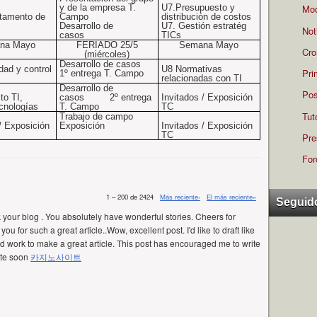
y de la empresa T.
U7.Presupuesto y
Mod
tamento de
Campo
distribución de costos
Desarrollo de
U7. Gestión estratég
Not
casos
TICs
na Mayo
FERIADO 25/5
Semana Mayo
Cro
(miércoles)
Desarrollo de casos
dad y control
U8 Normativas
Pri
1º entrega T. Campo
relacionadas con TI
Desarrollo de
Pos
to TI,
casos
2º entrega
Invitados / Exposición
cnologías
T. Campo
TC
Tut
Trabajo de campo
 /
Exposición
Exposición
Invitados /
Exposición
TC
Pre
For
1 – 200 de 2424
Más reciente›
El más reciente»
Seguid
k your blog . You absolutely have wonderful stories. Cheers for
ou for such a great article..Wow, excellent post. I'd like to draft like
ard work to make a great article. This post has encouraged me to write
ite soon
카지노사이트