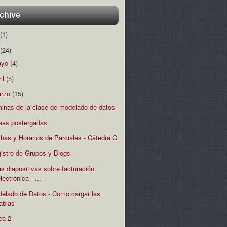
chive
(1)
(24)
ayo
(4)
ril
(5)
rzo
(15)
minas de la clase de modelado de datos
eas postergadas
has y Horarios de Parciales - Cátedra C
istro de Grupos y Blogs
s diapositivas sobre facturación
lectrónica - ...
elado de Datos - Como cargar las
tablas
ea 2