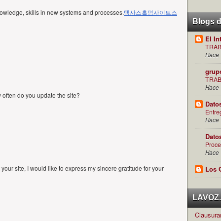
nowledge, skills in new systems and processes.
텍사스홀덤사이트
스
Blogs 
El In
TRAB
Hace 
grup
TRAB
Hace 
ow often do you update the site?
Dato
Entre
Hace 
Dato
Proce
Hace 
your site, I would like to express my sincere gratitude for your
Los 
LAVOZ.c
Clausuran