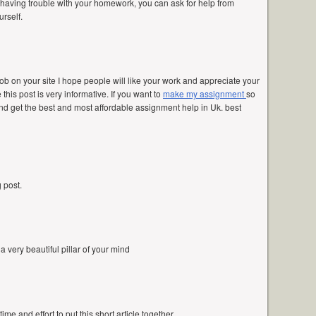
e having trouble with your homework, you can ask for help from
rself.
ob on your site I hope people will like your work and appreciate your
 this post is very informative. If you want to
make my assignment
so
and get the best and most affordable assignment help in Uk. best
 post.
 a very beautiful pillar of your mind
e and effort to put this short article together.