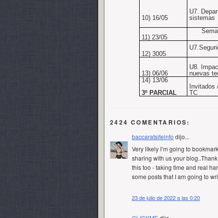
U7. Depar
10) 16/05
sistemas
Sema
11) 23/05
U7.Seguri
12) 3005
U8. Impac
13) 06/06
nuevas te
14) 13/06
Invitados
3º PARCIAL
TC
2424 COMENTARIOS:
baccaratsiteinfo
dijo...
Very likely I’m going to bookmar
sharing with us your blog..Thank y
this too - taking time and real h
some posts that I am going to wr
23 de julio de 2022 a las 0:20
CLICKME
dijo...