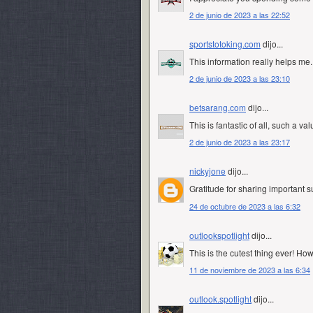
2 de junio de 2023 a las 22:52
sportstotoking.com
dijo...
This information really helps me.
2 de junio de 2023 a las 23:10
betsarang.com
dijo...
This is fantastic of all, such a va
2 de junio de 2023 a las 23:17
nickyjone
dijo...
Gratitude for sharing important s
24 de octubre de 2023 a las 6:32
outlookspotlight
dijo...
This is the cutest thing ever! Ho
11 de noviembre de 2023 a las 6:34
outlook.spotlight
dijo...