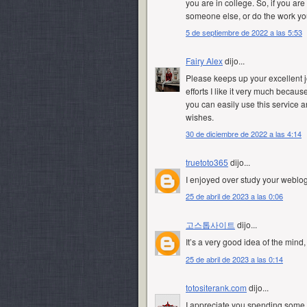
you are in college. So, if you ar
someone else, or do the work you
5 de septiembre de 2022 a las 5:53
Fairy Alex
dijo...
Please keeps up your excellent j
efforts I like it very much because
you can easily use this service 
wishes.
30 de diciembre de 2022 a las 4:14
truetoto365
dijo...
I enjoyed over study your weblog
25 de abril de 2023 a las 0:06
고스톱사이트
dijo...
It’s a very good idea of the mind,
25 de abril de 2023 a las 0:14
totositerank.com
dijo...
I appreciate you spending some tim