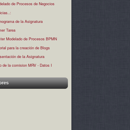
elado de Procesos de Negocios
icias..:
nograma de la Asignatura
mer Tarea
ter Modelado de Procesos BPMN
orial para la creación de Blogs
sentación de la Asignatura
o de la comision MRV - Datos I
ores