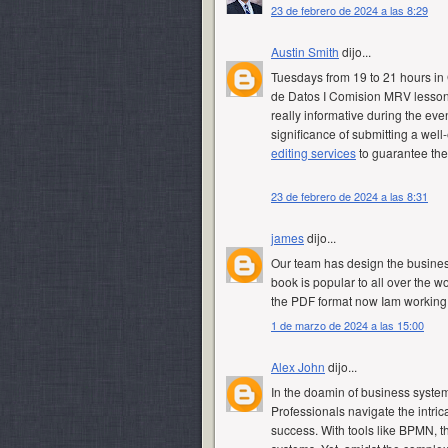
23 de febrero de 2024 a las 8:29
Austin Smith
dijo...
Tuesdays from 19 to 21 hours in
de Datos I Comision MRV lesson.
really informative during the even
significance of submitting a well-
editing services
to guarantee the 
23 de febrero de 2024 a las 8:31
james
dijo...
Our team has design the business
book is popular to all over the w
the PDF format now Iam working
1 de marzo de 2024 a las 15:00
Alex John
dijo...
In the doamin of business system
Professionals navigate the intri
success. With tools like BPMN, th