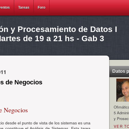
ventos
Tareas
Foro
ión y Procesamiento de Datos I
rtes de 19 a 21 hs - Gab 3
011
Datos 
s de Negocios
Ofimátic
e Negocios
5 Admini
y Prosec
io desde el punto de vista de los sistemas es una
VER T
e constituye el Análisis de Sistemas. Esta tarea