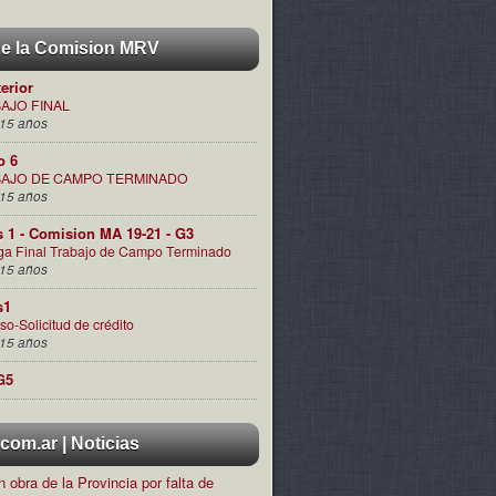
de la Comision MRV
terior
AJO FINAL
15 años
o 6
AJO DE CAMPO TERMINADO
15 años
s 1 - Comision MA 19-21 - G3
ga Final Trabajo de Campo Terminado
15 años
s1
so-Solicitud de crédito
15 años
G5
om.ar | Noticias
 obra de la Provincia por falta de