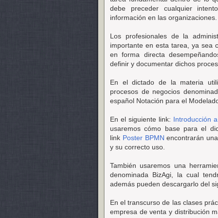
debe preceder cualquier inten
información en las organizaciones.
Los profesionales de la admin
importante en esta tarea, ya sea 
en forma directa desempeñando
definir y documentar dichos proces
En el dictado de la materia uti
procesos de negocios denominad
español Notación para el Modelad
En el siguiente link:
Introducción
usaremos cómo base para el dict
link
Poster BPMN
encontrarán una 
y su correcto uso.
También usaremos una herramien
denominada BizAgi, la cual tend
además pueden descargarlo del sig
En el transcurso de las clases prá
empresa de venta y distribución m