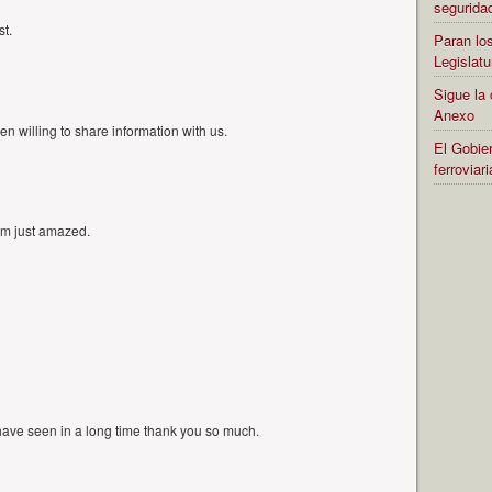
segurida
t.
Paran los
Legislatu
Sigue la 
Anexo
 willing to share information with us.
El Gobier
ferrovia
am just amazed.
 have seen in a long time thank you so much.