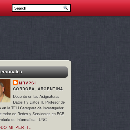
personales
MRVPSI
CÓRDOBA, ARGENTINA
Docente en las Asignaturas:
Datos I y Datos II, Profesor de
a en la TGU Categoría de Investigador:
strador de Redes y Servidores en FCE
retaria de Informatica - UNC
ODO MI PERFIL