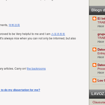
Blogs 
El In
TRAB
mments,
먹튀검증
Hace 
It proved to be Very helpful to me and I am
스포츠토토
grup
TRAB
 It’s always nice when you can not only be informed, but also
Hace 
Dato
Entre
Hace 
Dato
ry articles. Carry on!
the backrooms
Proce
Hace 
Los 
to do my dissertation for me?
LAVOZ.c
Clausuran