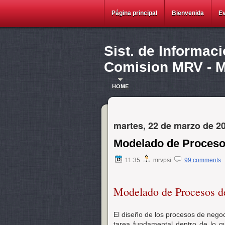
Página principal
Bienvenida
E
Sist. de Informac
Comision MRV - Ma
HOME
martes, 22 de marzo de 2
Modelado de Proceso
11:35
mrvpsi
99 comments
Modelado de Procesos d
El diseño de los procesos de negoc
tarea fundamental dentro de lo qu