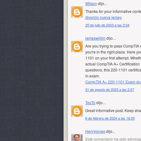
Wilson
dijo...
Thanks for your informative conte
divorcio nueva jersey
25 de julio de 2023 a las 3:04
jameswillim
dijo...
Are you trying to pass CompTIA
you're in the right place. Here yo
1101 on your first attempt. Whet
actual CompTIA A+ Certification 
questions, this 220-1101 certific
in exam.
CompTIA A+ 220-1101 Exam d
31 de agosto de 2023 a las 2:07
TesTo
dijo...
Great informative post. Keep sh
6 de febrero de 2024 a las 16:05
Henryjones
dijo...
Este comentario ha sido eliminad