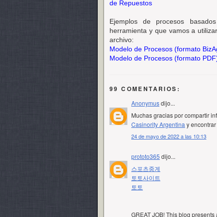
de Repuestos
Ejemplos de procesos basados 
herramienta y que vamos a utilizar
archivo:
Modelo de Procesos (formato BizA
Modelo de Procesos (formato PDF
99 COMENTARIOS:
Anonymus
dijo...
Muchas gracias por compartir inf
Casinority Argentina
y encontrar
24 de mayo de 2022 a las 10:13
prototo365
dijo...
스포츠중계
토토사이트
토토
GREAT JOB! This blog presents a