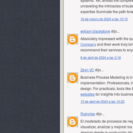
systems. Yet, amidst the complexi
unraveling the intricacies of bu
expertise illuminate the path for
16 de marzo de 2024 a las 10:15
william blackstone
dijo...
Absolutely impressed with the qua
Company
and their work truly br
recommend their services to anyo
8 de abril de 2024 a las 2:16
Zayn VC
dijo...
Business Process Modeling is int
implementation. Professionals, i
design. For practicals, tools li
websites
for insights into busin
15 de abril de 2024 a las 10:23
Rubyrise
dijo...
El modelado de procesos de nego
visualizar, analizar y mejorar 
abarcar desde la producción de b