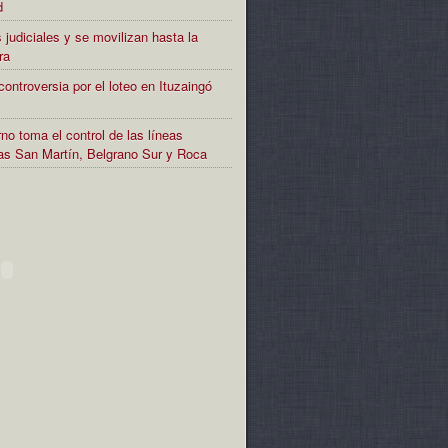
d
 judiciales y se movilizan hasta la
ra
controversia por el loteo en Ituzaingó
no toma el control de las líneas
rias San Martín, Belgrano Sur y Roca