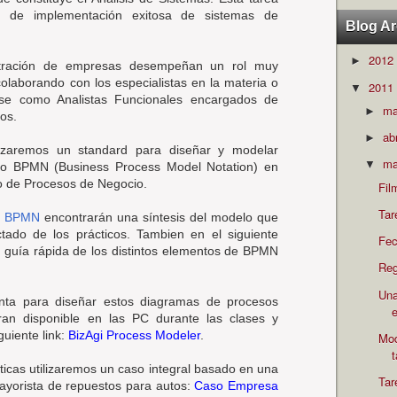
to de implementación exitosa de sistemas de
Blog Ar
2012
►
istración de empresas desempeñan un rol muy
colaborando con los especialistas en la materia o
2011
▼
se como Analistas Funcionales encargados de
m
►
os.
ab
►
lizaremos un standard para diseñar y modelar
ma
▼
o BPMN (Business Process Model Notation) en
o de Procesos de Negocio.
Fil
Tar
 a BPMN
encontrarán una síntesis del modelo que
ado de los prácticos. Tambien en el siguiente
Fec
guía rápida de los distintos elementos de BPMN
Reg
Una
ta para diseñar estos diagramas de procesos
e
ran disponible en las PC durante las clases y
uiente link:
BizAgi Process Modeler
.
Mod
cticas utilizaremos un caso integral basado en una
Tar
ayorista de repuestos para autos:
Caso Empresa