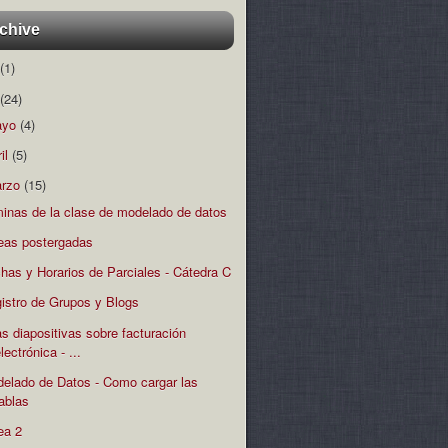
chive
(1)
(24)
ayo
(4)
ril
(5)
rzo
(15)
minas de la clase de modelado de datos
eas postergadas
has y Horarios de Parciales - Cátedra C
istro de Grupos y Blogs
s diapositivas sobre facturación
lectrónica - ...
elado de Datos - Como cargar las
tablas
ea 2