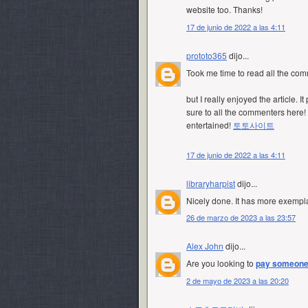
website too. Thanks!
17 de junio de 2022 a las 4:11
prototo365
dijo...
Took me time to read all the co
but I really enjoyed the article. 
sure to all the commenters here!
entertained!
토토사이트
17 de junio de 2022 a las 4:11
libraryharpist
dijo...
Nicely done. It has more exempla
26 de marzo de 2023 a las 23:57
Alex John
dijo...
Are you looking to
pay someone 
2 de mayo de 2023 a las 20:20