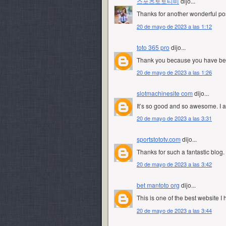
스포츠토토티비
dijo...
Thanks for another wonderful pos
20 de mayo de 2023 a las 1:12
toto 365 pro
dijo...
Thank you because you have been
20 de mayo de 2023 a las 1:26
slotmachinesite com
dijo...
It’s so good and so awesome. I 
20 de mayo de 2023 a las 3:31
sportstototv.com
dijo...
Thanks for such a fantastic blog.
20 de mayo de 2023 a las 3:42
bet mantoto org
dijo...
This is one of the best website I
20 de mayo de 2023 a las 3:44