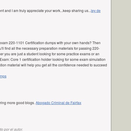
nt and I am truly appreciate your work...keep sharing us...
ley de
 exam 220-1101 Certification dumps with your own hands? Then
u'll find all the necessary preparation materials for passing 220-
her you are just a student looking for some practice exams or an
Exam: Core 1 certification holder looking for some exam simulation
ation material will help you get all the confidence needed to succeed
umps
aring more good blogs.
Abogado Criminal de Fairfax
o por el autor.