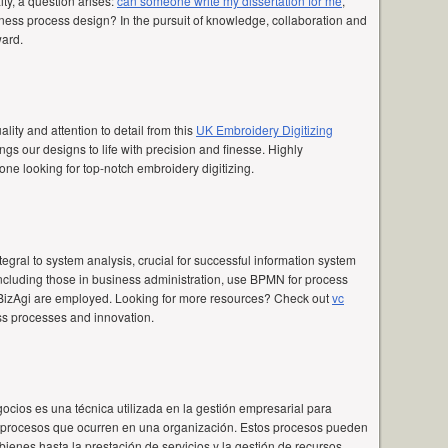
ty, a question arises:
can someone write my dissertation for me
,
siness process design? In the pursuit of knowledge, collaboration and
ward.
lity and attention to detail from this
UK Embroidery Digitizing
ings our designs to life with precision and finesse. Highly
ne looking for top-notch embroidery digitizing.
egral to system analysis, crucial for successful information system
ncluding those in business administration, use BPMN for process
ke BizAgi are employed. Looking for more resources? Check out
vc
ess processes and innovation.
cios es una técnica utilizada en la gestión empresarial para
los procesos que ocurren en una organización. Estos procesos pueden
ienes hasta la prestación de servicios y la gestión de recursos