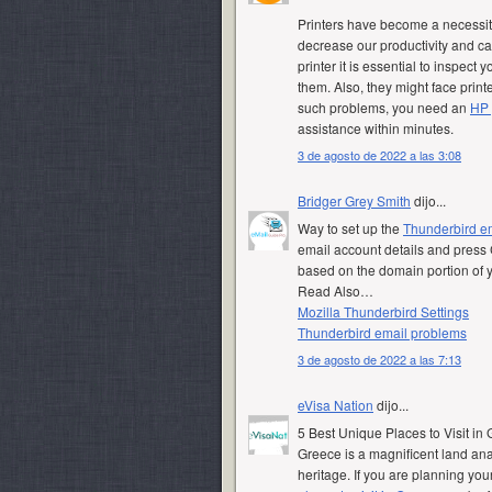
Printers have become a necessity
decrease our productivity and ca
printer it is essential to inspect
them. Also, they might face print
such problems, you need an
HP 
assistance within minutes.
3 de agosto de 2022 a las 3:08
Bridger Grey Smith
dijo...
Way to set up the
Thunderbird em
email account details and press C
based on the domain portion of 
Read Also…
Mozilla Thunderbird Settings
Thunderbird email problems
3 de agosto de 2022 a las 7:13
eVisa Nation
dijo...
5 Best Unique Places to Visit in
Greece is a magnificent land anal
heritage. If you are planning you