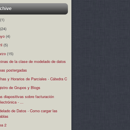
chive
(1)
(24)
ayo
(4)
ril
(5)
rzo
(15)
minas de la clase de modelado de datos
eas postergadas
has y Horarios de Parciales - Cátedra C
istro de Grupos y Blogs
s diapositivas sobre facturación
lectrónica - ...
elado de Datos - Como cargar las
tablas
ea 2