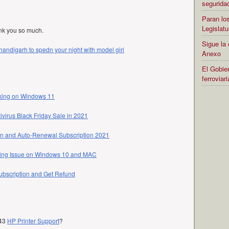
segurida
Paran los
Legislatu
ank you so much.
Sigue la 
handigarh to spedn your night with model girl
Anexo
El Gobier
ferrovia
rking on Windows 11
ivirus Black Friday Sale in 2021
on and Auto-Renewal Subscription 2021
ning Issue on Windows 10 and MAC
bscription and Get Refund
643
HP Printer Support
?