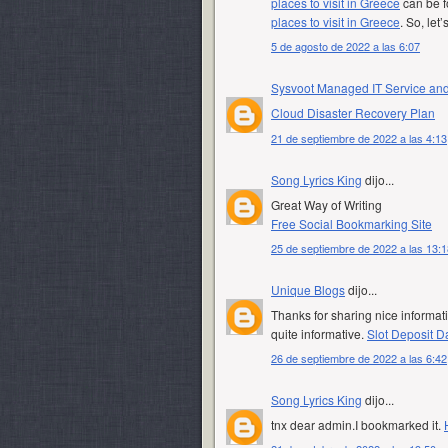
places to visit in Greece
can be fo
places to visit in Greece
. So, let’s
5 de agosto de 2022 a las 6:07
Sysvoot Managed IT Service an
Cloud Disaster Recovery Plan
21 de septiembre de 2022 a las 4:13
Song Lyrics King
dijo...
Great Way of Writing
Free Social Bookmarking Site
25 de septiembre de 2022 a las 13:1
Unique Blogs
dijo...
Thanks for sharing nice informati
quite informative.
Slot Deposit 
26 de septiembre de 2022 a las 6:42
Song Lyrics King
dijo...
tnx dear admin.I bookmarked it.