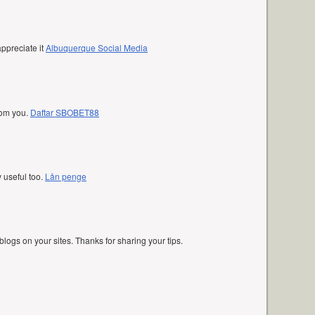
appreciate it
Albuquerque Social Media
rom you.
Daftar SBOBET88
y useful too.
Lån penge
w blogs on your sites. Thanks for sharing your tips.