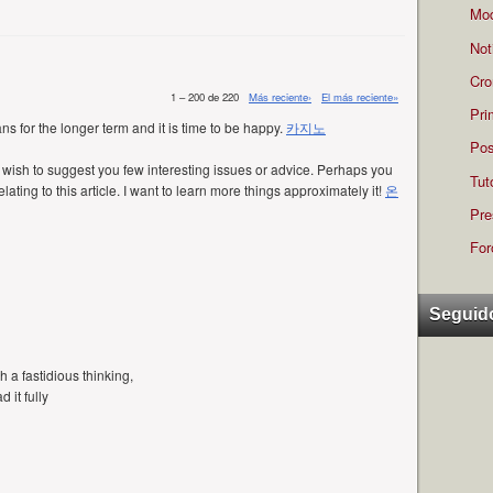
Mod
Not
Cro
1 – 200 de 220
Más reciente›
El más reciente»
Pri
ans for the longer term and it is time to be happy.
카지노
Pos
d I wish to suggest you few interesting issues or advice. Perhaps you
Tut
lating to this article. I want to learn more things approximately it!
온
Pre
For
Seguid
 a fastidious thinking,
 it fully