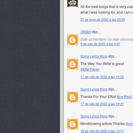
All the best blogs that is very use
what I was looking for, and I am
27 de junio de 2022 a las 23:05
OKBet
dijo...
Este comentario ha sido eliminad
9 de julio de 2022 a las 0:57
Song Lyrics King
dijo...
The Way You Write is great
SMM Panel
17 de julio de 2022 a las 15:02
Song Lyrics King
dijo...
Thanks For Your Effort
Buy Real 
17 de julio de 2022 a las 19:21
Song Lyrics King
dijo...
Mindblowing article Thanks
Home
18 de julio de 2022 a las 14:17