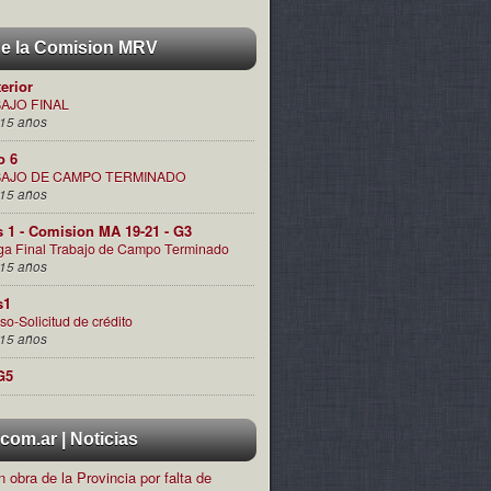
de la Comision MRV
terior
AJO FINAL
15 años
o 6
AJO DE CAMPO TERMINADO
15 años
s 1 - Comision MA 19-21 - G3
ga Final Trabajo de Campo Terminado
15 años
s1
so-Solicitud de crédito
15 años
G5
om.ar | Noticias
 obra de la Provincia por falta de