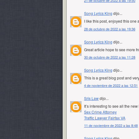
21 de octubre de 2022 a las 19:50
Song Lyrics King
dijo...
I like this post, enjoyed this one 
28 de octubre de 2022 a las 19:36
Song Lyrics King
dijo...
Great article hope to see more f
30 de octubre de 2022 a las 11:28
Song Lyrics King
dijo...
This is a great blog post and ver
4 de noviembre de 2022 a las 12:51
Sris Law
dijo...
It’s interesting to see all the ne
Sex Crime Attorney
Traffic Lawyer Fairfax VA
11 de noviembre de 2022 a las 8:48
Song Lyrics King
dijo...