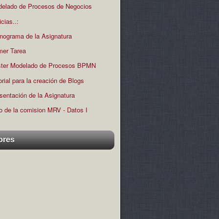
elado de Procesos de Negocios
icias..:
nograma de la Asignatura
mer Tarea
ter Modelado de Procesos BPMN
orial para la creación de Blogs
sentación de la Asignatura
o de la comision MRV - Datos I
ores