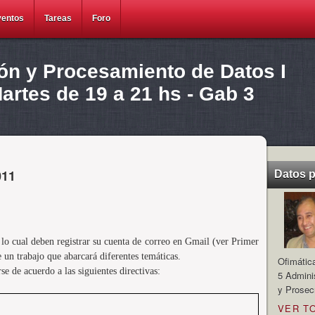
ventos
Tareas
Foro
ión y Procesamiento de Datos I
rtes de 19 a 21 hs - Gab 3
011
Datos 
lo cual deben registrar su cuenta de correo en Gmail (ver Primer
de un trabajo que abarcará diferentes temáticas.
Ofimátic
e de acuerdo a las siguientes directivas:
5 Admini
y Prosec
VER T