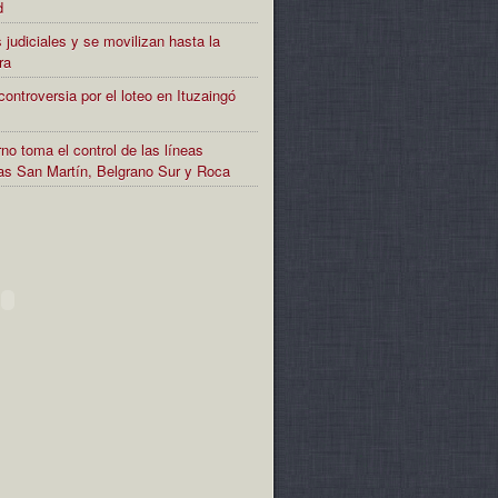
d
 judiciales y se movilizan hasta la
ra
controversia por el loteo en Ituzaingó
no toma el control de las líneas
rias San Martín, Belgrano Sur y Roca