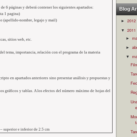
de 6 páginas y deberá contener los siguientes apartados:
Blog Ar
sta 1 pagina)
po (apellido-nombre, legajo y mail)
2012
►
2011
▼
m
►
cas, sitios web, etc.
ab
►
del tema, importancia, relación con el programa de la materia
ma
▼
Fil
Tar
ripto en apartados anteriores sino presentar análisis y propuestas y
Fec
gráficos y tablas. A los efectos del número máximo de hojas del
Reg
Una
e
Mod
– superior e inferior de
2.5 cm
Tar