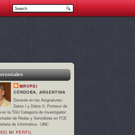
personales
MRVPSI
CÓRDOBA, ARGENTINA
Docente en las Asignaturas:
Datos I y Datos II, Profesor de
a en la TGU Categoría de Investigador:
strador de Redes y Servidores en FCE
retaria de Informatica - UNC
ODO MI PERFIL