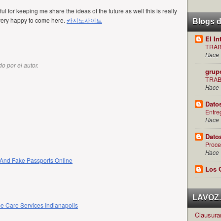
ful for keeping me share the ideas of the future as well this is really
 very happy to come here.
카지노사이트
Blogs 
El In
TRAB
Hace 
o por el autor.
grup
TRAB
Hace 
Dato
Entre
Hace 
Dato
Proce
Hace 
And Fake Passports Online
Los 
LAVOZ.c
 Care Services Indianapolis
Clausuran