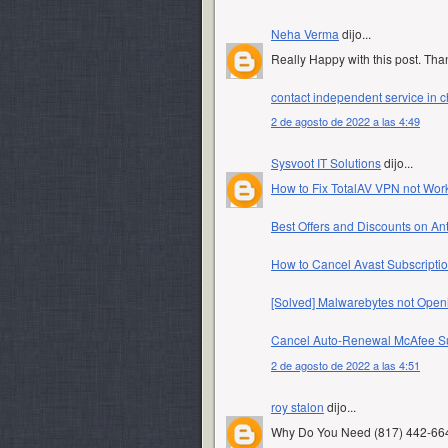
Neha Verma
dijo...
Really Happy with this post. Th
contact independent service in c
2 de agosto de 2022 a las 4:49
Sysvoot IT Solutions
dijo...
How to Fix TotalAV VPN not Wo
Best Offers and Discounts on Ant
How to Cancel Avast Subscripti
[Solved] Malwarebytes not Ope
Cancel Auto-Renewal McAfee Su
2 de agosto de 2022 a las 4:51
roy stalon
dijo...
Why Do You Need (817) 442-6