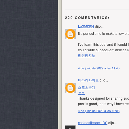
220 COMENTARIOS:
La358304
dijo...
It’s perfect time to make a few pl
I’ve learn this post and if I coul
could write subsequent articles re
라인카지노
4 de junio de 2022 a las 11:45
바카라사이트
dijo...
스포츠중계
토토
Thanks designed for sharing such
post is good, thats why i have read
4 de junio de 2022 a las 12:03
casinositeone.JDS
dijo...