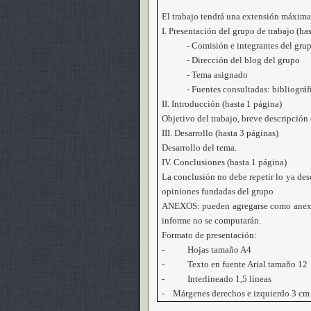
El trabajo tendrá una extensión máxima 
I. Presentación del grupo de trabajo (ha
- Comisión e integrantes del gru
- Dirección del blog del grupo
- Tema asignado
- Fuentes consultadas: bibliográfi
II. Introducción (hasta 1 página)
Objetivo del trabajo, breve descripción 
III. Desarrollo (hasta 3 páginas)
Desarrollo del tema.
IV. Conclusiones (hasta 1 página)
La conclusión no debe repetir lo ya desc
opiniones fundadas del grupo
ANEXOS: pueden agregarse como anexos 
informe no se computarán.
Formato de presentación:
-
Hojas tamaño A4
-
Texto en fuente Arial tamaño 12
-
Interlineado 1,5 líneas
-
Márgenes derechos e izquierdo
3 cm