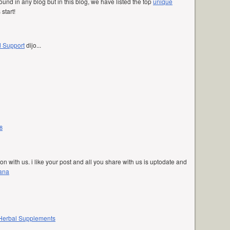
und in any blog but in this blog, we have listed the top
unique
 start!
d Support
dijo...
8
on with us. i like your post and all you share with us is uptodate and
Dana
Herbal Supplements