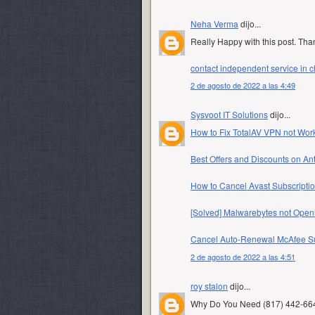
Neha Verma
dijo...
Really Happy with this post. Th
contact independent service in c
2 de agosto de 2022 a las 4:49
Sysvoot IT Solutions
dijo...
How to Fix TotalAV VPN not Wo
Best Offers and Discounts on Ant
How to Cancel Avast Subscripti
[Solved] Malwarebytes not Ope
Cancel Auto-Renewal McAfee Su
2 de agosto de 2022 a las 4:51
roy stalon
dijo...
Why Do You Need (817) 442-6