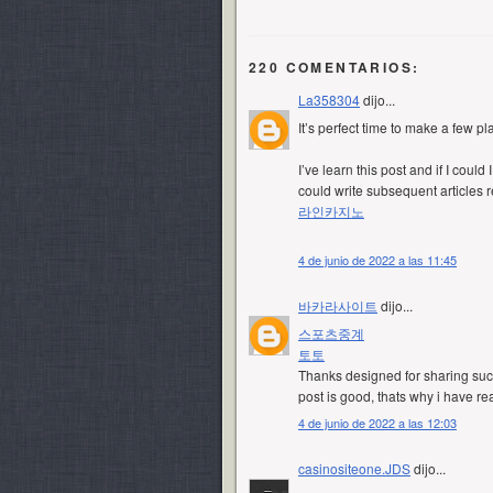
220 COMENTARIOS:
La358304
dijo...
It’s perfect time to make a few pl
I’ve learn this post and if I coul
could write subsequent articles re
라인카지노
4 de junio de 2022 a las 11:45
바카라사이트
dijo...
스포츠중계
토토
Thanks designed for sharing such
post is good, thats why i have read
4 de junio de 2022 a las 12:03
casinositeone.JDS
dijo...