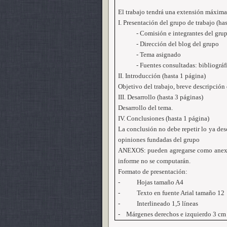
El trabajo tendrá una extensión máxima 
I. Presentación del grupo de trabajo (ha
- Comisión e integrantes del gru
- Dirección del blog del grupo
- Tema asignado
- Fuentes consultadas: bibliográfi
II. Introducción (hasta 1 página)
Objetivo del trabajo, breve descripción 
III. Desarrollo (hasta 3 páginas)
Desarrollo del tema.
IV. Conclusiones (hasta 1 página)
La conclusión no debe repetir lo ya desc
opiniones fundadas del grupo
ANEXOS: pueden agregarse como anexos 
informe no se computarán.
Formato de presentación:
-
Hojas tamaño A4
-
Texto en fuente Arial tamaño 12
-
Interlineado 1,5 líneas
-
Márgenes derechos e izquierdo
3 cm