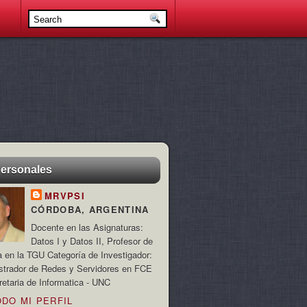
personales
MRVPSI
CÓRDOBA, ARGENTINA
Docente en las Asignaturas:
Datos I y Datos II, Profesor de
a en la TGU Categoría de Investigador:
strador de Redes y Servidores en FCE
retaria de Informatica - UNC
ODO MI PERFIL