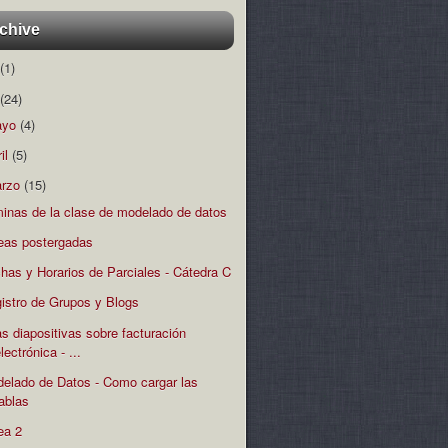
chive
(1)
(24)
ayo
(4)
ril
(5)
rzo
(15)
minas de la clase de modelado de datos
eas postergadas
has y Horarios de Parciales - Cátedra C
istro de Grupos y Blogs
s diapositivas sobre facturación
lectrónica - ...
elado de Datos - Como cargar las
tablas
ea 2