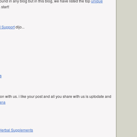
und in any blog but in this blog, we have listed the top
unique
 start!
d Support
dijo...
8
on with us. i like your post and all you share with us is uptodate and
Dana
Herbal Supplements