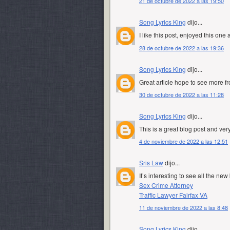
21 de octubre de 2022 a las 19:50
Song Lyrics King
dijo...
I like this post, enjoyed this one 
28 de octubre de 2022 a las 19:36
Song Lyrics King
dijo...
Great article hope to see more f
30 de octubre de 2022 a las 11:28
Song Lyrics King
dijo...
This is a great blog post and ver
4 de noviembre de 2022 a las 12:51
Sris Law
dijo...
It’s interesting to see all the ne
Sex Crime Attorney
Traffic Lawyer Fairfax VA
11 de noviembre de 2022 a las 8:48
Song Lyrics King
dijo...