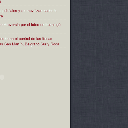
d
 judiciales y se movilizan hasta la
ra
controversia por el loteo en Ituzaingó
no toma el control de las líneas
rias San Martín, Belgrano Sur y Roca