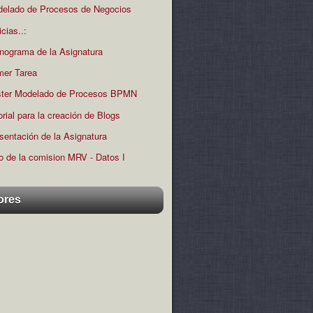
elado de Procesos de Negocios
icias..:
nograma de la Asignatura
mer Tarea
ter Modelado de Procesos BPMN
orial para la creación de Blogs
sentación de la Asignatura
o de la comision MRV - Datos I
ores