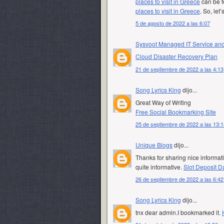
places to visit in Greece
can be fo
places to visit in Greece
. So, let’s
5 de agosto de 2022 a las 6:07
Sysvoot Managed IT Service an
Cloud Disaster Recovery Plan
21 de septiembre de 2022 a las 4:13
Song Lyrics King
dijo...
Great Way of Writing
Free Social Bookmarking Site
25 de septiembre de 2022 a las 13:1
Unique Blogs
dijo...
Thanks for sharing nice informati
quite informative.
Slot Deposit 
26 de septiembre de 2022 a las 6:42
Song Lyrics King
dijo...
tnx dear admin.I bookmarked it.