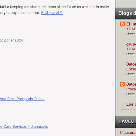
ful for keeping me share the ideas of the future as well this is really
 very happy to come here.
카지노사이트
Blogs 
El In
TRAB
Hace 
o por el autor.
grup
TRAB
Hace 
Dato
Entre
Hace 
Dato
Proce
Hace 
And Fake Passports Online
Los 
LAVOZ.c
 Care Services Indianapolis
Clausuran