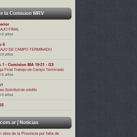
de la Comision MRV
terior
AJO FINAL
15 años
o 6
AJO DE CAMPO TERMINADO
15 años
s 1 - Comision MA 19-21 - G3
ga Final Trabajo de Campo Terminado
15 años
s1
so-Solicitud de crédito
15 años
G5
om.ar | Noticias
 obra de la Provincia por falta de