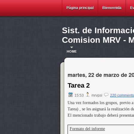
Página principal
Bienvenida
E
Sist. de Informac
Comision MRV - Ma
HOME
martes, 22 de marzo de 2
Tarea 2
15:53
mrvpsi
220 comments
Una vez formados los grupos, previo a 
Tarea) , se les asignará la realización 
El mencionado trabajo deberá presentars
Formato del informe