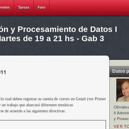
ventos
Tareas
Foro
ión y Procesamiento de Datos I
rtes de 19 a 21 hs - Gab 3
011
Datos 
lo cual deben registrar su cuenta de correo en Gmail (ver Primer
de un trabajo que abarcará diferentes temáticas.
Ofimátic
e de acuerdo a las siguientes directivas:
5 Admini
y Prosec
VER T