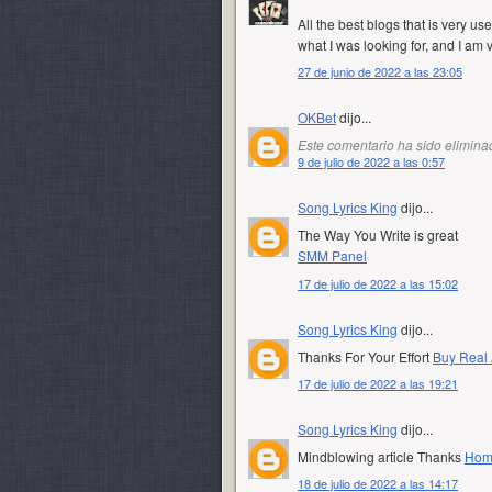
All the best blogs that is very use
what I was looking for, and I am
27 de junio de 2022 a las 23:05
OKBet
dijo...
Este comentario ha sido eliminad
9 de julio de 2022 a las 0:57
Song Lyrics King
dijo...
The Way You Write is great
SMM Panel
17 de julio de 2022 a las 15:02
Song Lyrics King
dijo...
Thanks For Your Effort
Buy Real 
17 de julio de 2022 a las 19:21
Song Lyrics King
dijo...
Mindblowing article Thanks
Home
18 de julio de 2022 a las 14:17