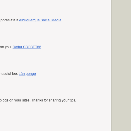
appreciate it
Albuquerque Social Media
rom you.
Daftar SBOBET88
y useful too.
Lån penge
w blogs on your sites. Thanks for sharing your tips.