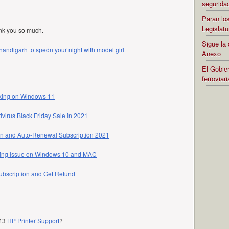
segurida
Paran los
Legislatu
ank you so much.
Sigue la 
handigarh to spedn your night with model girl
Anexo
El Gobier
ferrovia
rking on Windows 11
ivirus Black Friday Sale in 2021
on and Auto-Renewal Subscription 2021
ning Issue on Windows 10 and MAC
bscription and Get Refund
643
HP Printer Support
?