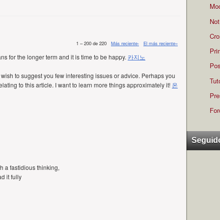
Mod
Not
Cro
1 – 200 de 220
Más reciente›
El más reciente»
Pri
ans for the longer term and it is time to be happy.
카지노
Pos
d I wish to suggest you few interesting issues or advice. Perhaps you
Tut
lating to this article. I want to learn more things approximately it!
온
Pre
For
Seguid
 a fastidious thinking,
 it fully