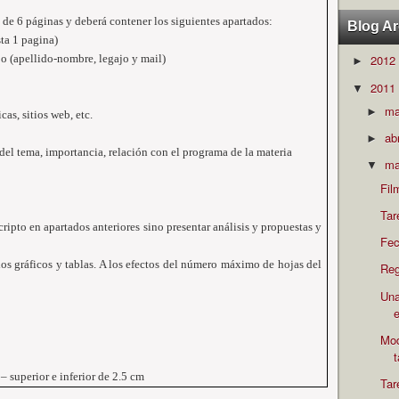
de 6 páginas y deberá contener los siguientes apartados:
Blog Ar
sta 1 pagina)
po (apellido-nombre, legajo y mail)
2012
►
2011
▼
m
►
cas, sitios web, etc.
ab
►
del tema, importancia, relación con el programa de la materia
ma
▼
Fil
Tar
ripto en apartados anteriores sino presentar análisis y propuestas y
Fec
gráficos y tablas. A los efectos del número máximo de hojas del
Reg
Una
e
Mod
– superior e inferior de
2.5 cm
Tar