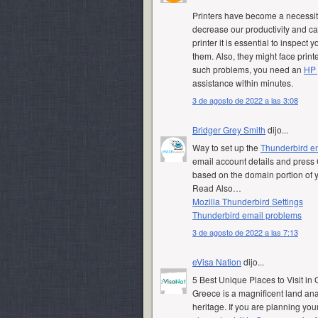
Printers have become a necessity
decrease our productivity and ca
printer it is essential to inspect
them. Also, they might face print
such problems, you need an
HP 
assistance within minutes.
3 de agosto de 2022 a las 3:08
Bridger Grey Smith
dijo...
Way to set up the
Thunderbird em
email account details and press C
based on the domain portion of 
Read Also…
Mozilla Thunderbird Settings
Thunderbird email problems
3 de agosto de 2022 a las 7:13
eVisa Nation
dijo...
5 Best Unique Places to Visit in
Greece is a magnificent land anal
heritage. If you are planning you