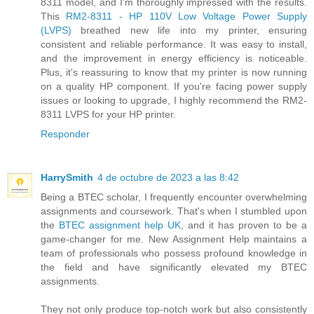
8311 model, and I'm thoroughly impressed with the results.
This
RM2-8311 - HP 110V Low Voltage Power Supply
(LVPS)
breathed new life into my printer, ensuring
consistent and reliable performance. It was easy to install,
and the improvement in energy efficiency is noticeable.
Plus, it's reassuring to know that my printer is now running
on a quality HP component. If you're facing power supply
issues or looking to upgrade, I highly recommend the RM2-
8311 LVPS for your HP printer.
Responder
HarrySmith
4 de octubre de 2023 a las 8:42
Being a BTEC scholar, I frequently encounter overwhelming
assignments and coursework. That's when I stumbled upon
the
BTEC assignment help UK
, and it has proven to be a
game-changer for me. New Assignment Help maintains a
team of professionals who possess profound knowledge in
the field and have significantly elevated my BTEC
assignments.
They not only produce top-notch work but also consistently