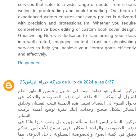
services that cater to a wide range of needs, from e-book
writing to proofreading and book formatting. Our team of
experienced writers ensures that every project is delivered
with precision and professionalism. Whether you require
comprehensive book editing or custom book cover design,
Ghostwriting Nerds is dedicated to transforming your ideas
into well-crafted, engaging content. Trust our ghostwriting
services to help you achieve your literary goals efficiently
and effectively.
Responder
شركة خبراء الرياض
25 de julio de 2024 a las 8:37
تركيب الستائر هو خطوة مهمة في تجميل وتحسين المظهر العام
للمنزل أو المكتب، بالإضافة إلى توفير الخصوصية والتحكم في
دخول الضوء إلى الفضاء. تشمل هذه العملية تثبيت القضبان وتعليق
الستائر بشكل صحيح وجذاب. إليك فقرة توضح أهمية تركيب
الستائر:
تركيب الستائر ليس فقط مسألة تزيين، بل يلعب دورًا هامًا في
توفير الخصوصية والراحة للسكان. فهي تسمح للأشخاص بتحكم
دقيق في كمية الضوء والخصوصية المطلوبة داخل الغرفة، مما