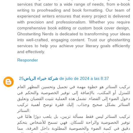
services that cater to a wide range of needs, from e-book
writing to proofreading and book formatting. Our team of
experienced writers ensures that every project is delivered
with precision and professionalism. Whether you require
comprehensive book editing or custom book cover design,
Ghostwriting Nerds is dedicated to transforming your ideas
into well-crafted, engaging content. Trust our ghostwriting
services to help you achieve your literary goals efficiently
and effectively.
Responder
شركة خبراء الرياض
25 de julio de 2024 a las 8:37
تركيب الستائر هو خطوة مهمة في تجميل وتحسين المظهر العام
للمنزل أو المكتب، بالإضافة إلى توفير الخصوصية والتحكم في
دخول الضوء إلى الفضاء. تشمل هذه العملية تثبيت القضبان وتعليق
الستائر بشكل صحيح وجذاب. إليك فقرة توضح أهمية تركيب
الستائر:
تركيب الستائر ليس فقط مسألة تزيين، بل يلعب دورًا هامًا في
توفير الخصوصية والراحة للسكان. فهي تسمح للأشخاص بتحكم
دقيق في كمية الضوء والخصوصية المطلوبة داخل الغرفة، مما