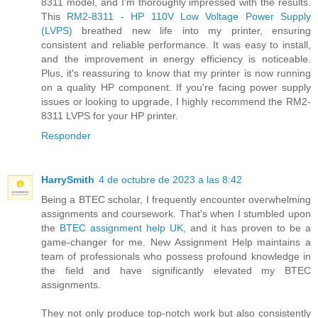
8311 model, and I'm thoroughly impressed with the results.
This
RM2-8311 - HP 110V Low Voltage Power Supply
(LVPS)
breathed new life into my printer, ensuring
consistent and reliable performance. It was easy to install,
and the improvement in energy efficiency is noticeable.
Plus, it's reassuring to know that my printer is now running
on a quality HP component. If you're facing power supply
issues or looking to upgrade, I highly recommend the RM2-
8311 LVPS for your HP printer.
Responder
HarrySmith
4 de octubre de 2023 a las 8:42
Being a BTEC scholar, I frequently encounter overwhelming
assignments and coursework. That's when I stumbled upon
the
BTEC assignment help UK
, and it has proven to be a
game-changer for me. New Assignment Help maintains a
team of professionals who possess profound knowledge in
the field and have significantly elevated my BTEC
assignments.
They not only produce top-notch work but also consistently