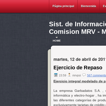
Página principal
Bienvenida
E
Sist. de Informac
Comision MRV - Ma
HOME
martes, 12 de abril de 201
Ejercicio de Repaso
15:59
mrvpsi
567 comments
Ejercicio integral modelado de 
La empresa Garbadatos S.A. , q
informática y electro-hogar , ha 
las diferentes categorías de pro
exclusivamente tarjetas de crédito