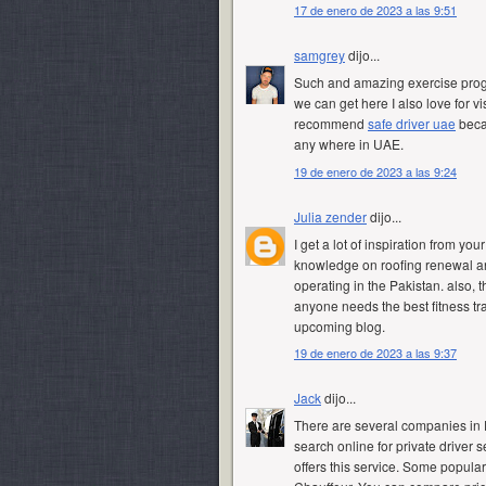
17 de enero de 2023 a las 9:51
samgrey
dijo...
Such and amazing exercise progre
we can get here I also love for vi
recommend
safe driver uae
becau
any where in UAE.
19 de enero de 2023 a las 9:24
Julia zender
dijo...
I get a lot of inspiration from you
knowledge on roofing renewal an
operating in the Pakistan. also, 
anyone needs the best fitness tra
upcoming blog.
19 de enero de 2023 a las 9:37
Jack
dijo...
There are several companies in 
search online for private driver 
offers this service. Some popula