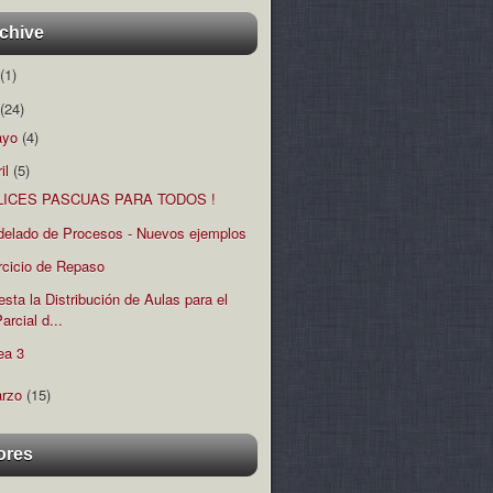
chive
(1)
(24)
ayo
(4)
ril
(5)
LICES PASCUAS PARA TODOS !
elado de Procesos - Nuevos ejemplos
rcicio de Repaso
esta la Distribución de Aulas para el
arcial d...
ea 3
rzo
(15)
ores