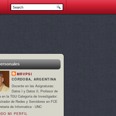
personales
MRVPSI
CÓRDOBA, ARGENTINA
Docente en las Asignaturas:
Datos I y Datos II, Profesor de
a en la TGU Categoría de Investigador:
strador de Redes y Servidores en FCE
retaria de Informatica - UNC
ODO MI PERFIL