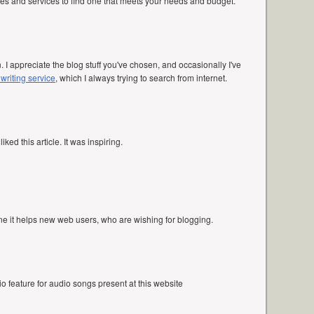
es and services to find one that meets your needs and budget.
. I appreciate the blog stuff you've chosen, and occasionally I've
riting service
, which I always trying to search from internet.
liked this article. It was inspiring.
one it helps new web users, who are wishing for blogging.
dio feature for audio songs present at this website