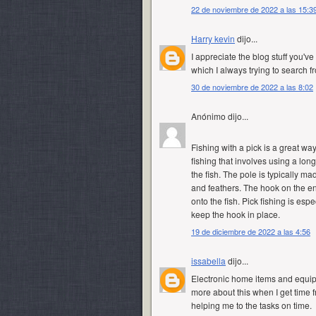
22 de noviembre de 2022 a las 15:3
Harry kevin
dijo...
I appreciate the blog stuff you'v
which I always trying to search fr
30 de noviembre de 2022 a las 8:02
Anónimo dijo...
Fishing with a
pick
is a great way 
fishing that involves using a lon
the fish. The pole is typically 
and feathers. The hook on the en
onto the fish. Pick fishing is es
keep the hook in place.
19 de diciembre de 2022 a las 4:56
issabella
dijo...
Electronic home items and equipm
more about this when I get time
helping me to the tasks on time.