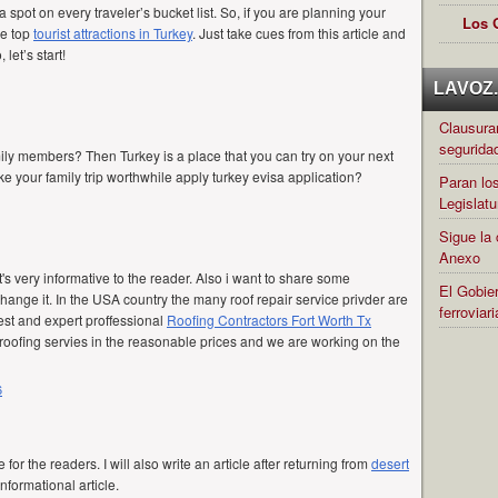
 a spot on every traveler’s bucket list. So, if you are planning your
Los 
he top
tourist attractions in Turkey
. Just take cues from this article and
 let’s start!
LAVOZ.c
Clausuran
segurida
ily members? Then Turkey is a place that you can try on your next
ke your family trip worthwhile
apply turkey evisa application
?
Paran los
Legislatu
Sigue la 
Anexo
t's very informative to the reader. Also i want to share some
El Gobier
hange it. In the USA country the many roof repair service privder are
ferrovia
est and expert proffessional
Roofing Contractors Fort Worth Tx
roofing servies in the reasonable prices and we are working on the
6
for the readers. I will also write an article after returning from
desert
n informational article.