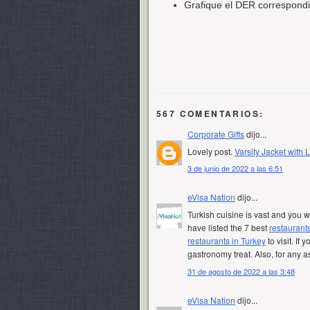
Grafique el DER correspondi
567 COMENTARIOS:
Corporate Gifts
dijo...
Lovely post.
Varsity Jacket with 
3 de junio de 2022 a las 6:51
eVisa Nation
dijo...
Turkish cuisine is vast and you w
have listed the 7 best
restaurant
restaurants in Turkey
to visit. If
gastronomy treat. Also, for any as
31 de agosto de 2022 a las 3:48
eVisa Nation
dijo...