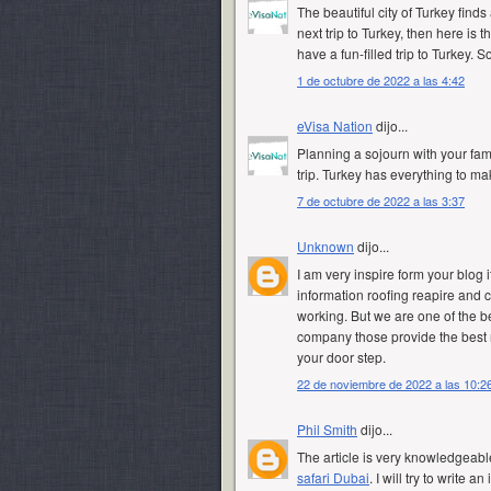
The beautiful city of Turkey finds
next trip to Turkey
, then here is t
have a fun-filled trip to Turkey. So,
1 de octubre de 2022 a las 4:42
eVisa Nation
dijo...
Planning a sojourn with your fam
trip. Turkey has everything to ma
7 de octubre de 2022 a las 3:37
Unknown
dijo...
I am very inspire form your blog i
information roofing reapire and c
working. But we are one of the b
company those provide the best 
your door step.
22 de noviembre de 2022 a las 10:2
Phil Smith
dijo...
The article is very knowledgeable 
safari Dubai
. I will try to write a