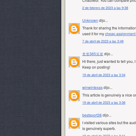
Chauffeur. You can compare pric
2 de febrero de 2023 a las 9:38
Unknown
dijo...
Thank for sharing the information
used it for my
cheap assignment w
7 de abril de 2023 a las 3:49
토토365프로
dijo...
Hi there, just wanted to tell you, I 
Keep on posting!
19 de abril de 2023 a las 3:34
winwintexas
dijo...
This article is genuinely a nice 
19 de abril de 2023 a las 3:36
bestsport38
dijo...
I visited various sites but the au
is genuinely superb.
19 de abril de 2023 a las 3:41