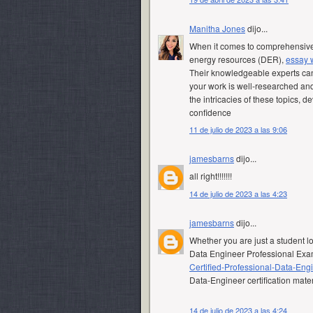
Manitha Jones
dijo...
When it comes to comprehensive 
energy resources (DER),
essay w
Their knowledgeable experts ca
your work is well-researched and
the intricacies of these topics,
confidence
11 de julio de 2023 a las 9:06
jamesbarns
dijo...
all right!!!!!!!
14 de julio de 2023 a las 4:23
jamesbarns
dijo...
Whether you are just a student l
Data Engineer Professional Exam
Certified-Professional-Data-Engi
Data-Engineer certification mate
14 de julio de 2023 a las 4:24