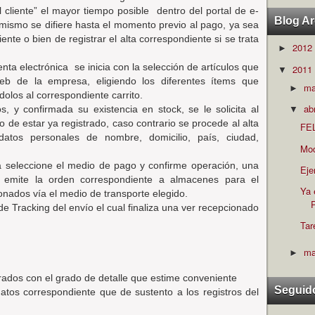
l cliente” el mayor tiempo posible
dentro del portal de e-
Blog Ar
l mismo se difiere hasta el momento previo al pago, ya sea
cliente o bien de registrar el alta correspondiente si se trata
2012
►
venta electrónica
se inicia con la selección de artículos que
2011
▼
 Web de la empresa, eligiendo los diferentes ítems que
m
►
olos al correspondiente carrito.
ab
os, y confirmada su existencia en stock, se le solicita al
▼
so de estar ya registrado, caso contrario se procede al alta
FE
o datos personales de nombre, domicilio, país, ciudad,
Mod
icita seleccione el medio de pago y confirme operación, una
Eje
e emite la orden correspondiente a almacenes para el
Ya 
nados vía el medio de transporte elegido.
P
de Tracking del envío el cual finaliza una ver recepcionado
Tar
ma
►
rados con el grado de detalle que estime conveniente
Seguid
tos correspondiente que de sustento a los registros del