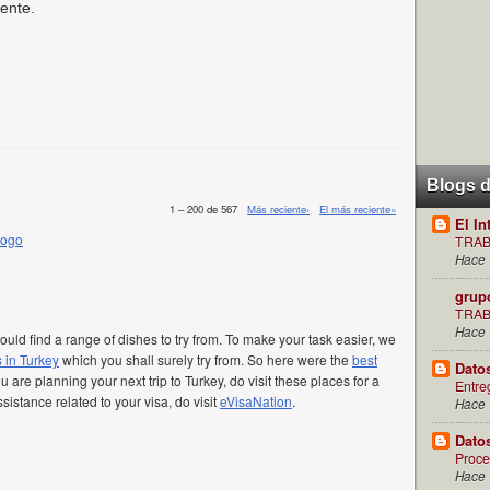
ente.
Blogs 
1 – 200 de 567
Más reciente›
El más reciente»
El In
Logo
TRAB
Hace 
grup
TRAB
Hace 
ould find a range of dishes to try from. To make your task easier, we
s in Turkey
which you shall surely try from. So here were the
best
Dato
 you are planning your next trip to Turkey, do visit these places for a
Entre
sistance related to your visa, do visit
eVisaNation
.
Hace 
Dato
Proce
Hace 