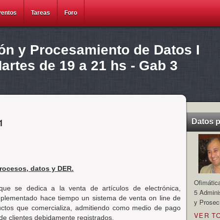
ventos
Tareas
Foro
ión y Procesamiento de Datos I
rtes de 19 a 21 hs - Gab 3
1
Datos 
procesos, datos y DER.
Ofimátic
ue se dedica a la venta de artículos de electrónica,
5 Admini
implementado hace tiempo un sistema de venta on line de
y Prosec
ductos que comercializa, admitiendo como medio de pago
VER T
 de clientes debidamente registrados.