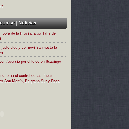
G5
om.ar | Noticias
 obra de la Provincia por falta de
d
 judiciales y se movilizan hasta la
ra
controversia por el loteo en Ituzaingó
no toma el control de las líneas
rias San Martín, Belgrano Sur y Roca