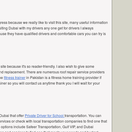
ss because we really like to visit this site, many useful information
siting Dubai with my drivers any one get for drivers I always
se they have qualified drivers and comfortable cars you can try is
r site because it's so reader-friendly. I also wish to give some
d replacement. There are numerous roof repair service providers
the
fitness trainer
in Pakistan is a fitness home training provider if
iner so you will contact us anytime thank you I will wait for your
Dubai that offer
Private Driver for School
transportation. You can
services or check with local transportation companies to find one that
r options include Safeer Transportation, Gulf VIP, and Dubai