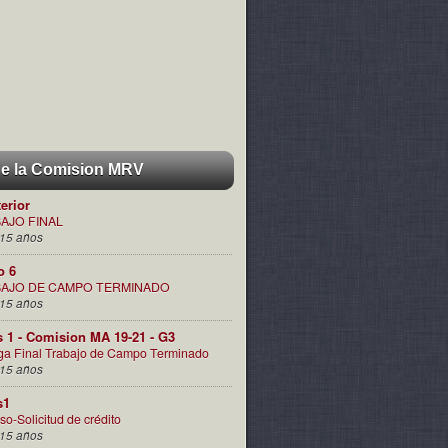
de la Comision MRV
terior
AJO FINAL
15 años
o 6
AJO DE CAMPO TERMINADO
15 años
s 1 - Comision MA 19-21 - G3
ga Final Trabajo de Campo Terminado
15 años
s1
so-Solicitud de crédito
15 años