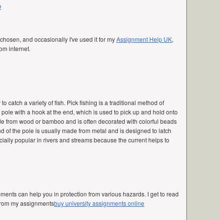
9
e chosen, and occasionally I've used it for my
Assignment Help UK
,
om internet.
to catch a variety of fish. Pick fishing is a traditional method of
g pole with a hook at the end, which is used to pick up and hold onto
made from wood or bamboo and is often decorated with colorful beads
d of the pole is usually made from metal and is designed to latch
pecially popular in rivers and streams because the current helps to
ents can help you in protection from various hazards. I get to read
 from my assignments
buy university assignments online