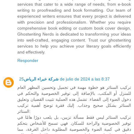
services that cater to a wide range of needs, from e-book
writing to proofreading and book formatting. Our team of
experienced writers ensures that every project is delivered
with precision and professionalism. Whether you require
comprehensive book editing or custom book cover design,
Ghostwriting Nerds is dedicated to transforming your ideas
into well-crafted, engaging content. Trust our ghostwriting
services to help you achieve your literary goals efficiently
and effectively.
Responder
شركة خبراء الرياض
25 de julio de 2024 a las 8:37
تركيب الستائر هو خطوة مهمة في تجميل وتحسين المظهر العام
للمنزل أو المكتب، بالإضافة إلى توفير الخصوصية والتحكم في
دخول الضوء إلى الفضاء. تشمل هذه العملية تثبيت القضبان وتعليق
الستائر بشكل صحيح وجذاب. إليك فقرة توضح أهمية تركيب
الستائر:
تركيب الستائر ليس فقط مسألة تزيين، بل يلعب دورًا هامًا في
توفير الخصوصية والراحة للسكان. فهي تسمح للأشخاص بتحكم
دقيق في كمية الضوء والخصوصية المطلوبة داخل الغرفة، مما