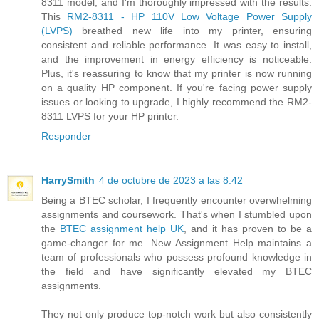
8311 model, and I'm thoroughly impressed with the results.
This
RM2-8311 - HP 110V Low Voltage Power Supply
(LVPS)
breathed new life into my printer, ensuring
consistent and reliable performance. It was easy to install,
and the improvement in energy efficiency is noticeable.
Plus, it's reassuring to know that my printer is now running
on a quality HP component. If you're facing power supply
issues or looking to upgrade, I highly recommend the RM2-
8311 LVPS for your HP printer.
Responder
HarrySmith
4 de octubre de 2023 a las 8:42
Being a BTEC scholar, I frequently encounter overwhelming
assignments and coursework. That's when I stumbled upon
the
BTEC assignment help UK
, and it has proven to be a
game-changer for me. New Assignment Help maintains a
team of professionals who possess profound knowledge in
the field and have significantly elevated my BTEC
assignments.
They not only produce top-notch work but also consistently