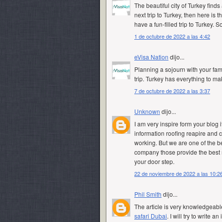
The beautiful city of Turkey finds
next trip to Turkey
, then here is t
have a fun-filled trip to Turkey. So,
1 de octubre de 2022 a las 4:42
eVisa Nation
dijo...
Planning a sojourn with your fam
trip. Turkey has everything to ma
7 de octubre de 2022 a las 3:37
Unknown
dijo...
I am very inspire form your blog i
information roofing reapire and c
working. But we are one of the b
company those provide the best 
your door step.
22 de noviembre de 2022 a las 10:2
Phil Smith
dijo...
The article is very knowledgeable 
safari Dubai
. I will try to write a