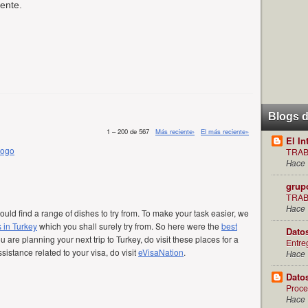
ente.
Blogs 
1 – 200 de 567
Más reciente›
El más reciente»
El In
Logo
TRAB
Hace 
grup
TRAB
Hace 
ould find a range of dishes to try from. To make your task easier, we
s in Turkey
which you shall surely try from. So here were the
best
Dato
 you are planning your next trip to Turkey, do visit these places for a
Entre
sistance related to your visa, do visit
eVisaNation
.
Hace 
Dato
Proce
Hace 