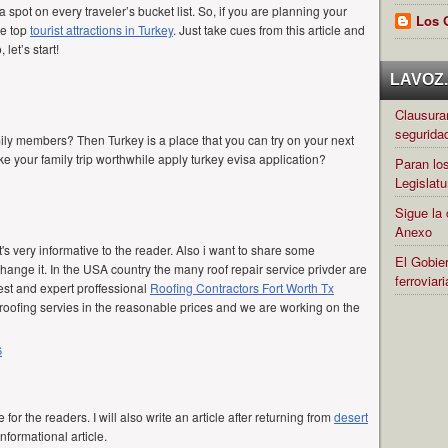
 a spot on every traveler’s bucket list. So, if you are planning your
Los 
he top
tourist attractions in Turkey
. Just take cues from this article and
 let’s start!
LAVOZ.c
Clausuran
segurida
ily members? Then Turkey is a place that you can try on your next
ke your family trip worthwhile
apply turkey evisa application
?
Paran los
Legislatu
Sigue la 
Anexo
t's very informative to the reader. Also i want to share some
El Gobier
hange it. In the USA country the many roof repair service privder are
ferrovia
est and expert proffessional
Roofing Contractors Fort Worth Tx
roofing servies in the reasonable prices and we are working on the
6
for the readers. I will also write an article after returning from
desert
n informational article.