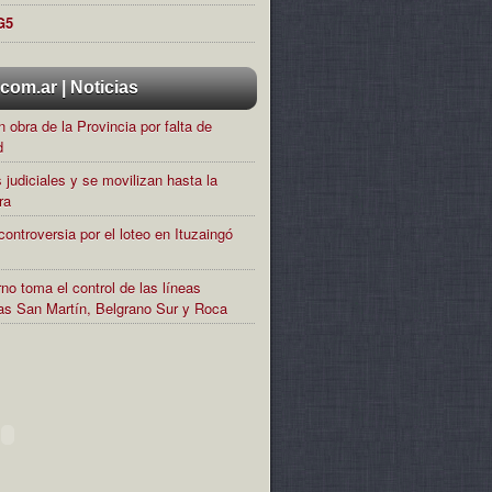
G5
om.ar | Noticias
 obra de la Provincia por falta de
d
 judiciales y se movilizan hasta la
ra
controversia por el loteo en Ituzaingó
no toma el control de las líneas
rias San Martín, Belgrano Sur y Roca