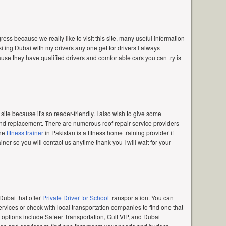
ss because we really like to visit this site, many useful information
siting Dubai with my drivers any one get for drivers I always
se they have qualified drivers and comfortable cars you can try is
r site because it's so reader-friendly. I also wish to give some
d replacement. There are numerous roof repair service providers
the
fitness trainer
in Pakistan is a fitness home training provider if
iner so you will contact us anytime thank you I will wait for your
Dubai that offer
Private Driver for School
transportation. You can
services or check with local transportation companies to find one that
r options include Safeer Transportation, Gulf VIP, and Dubai