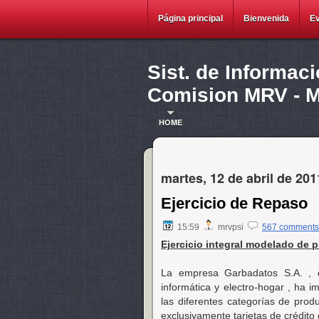
Página principal
Bienvenida
E
Sist. de Informac
Comision MRV - Ma
HOME
martes, 12 de abril de 201
Ejercicio de Repaso
15:59
mrvpsi
567 comments
Ejercicio integral modelado de 
La empresa Garbadatos S.A. , q
informática y electro-hogar , ha 
las diferentes categorías de pro
exclusivamente tarjetas de crédito