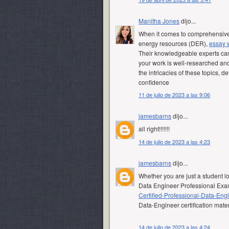
Manitha Jones
dijo...
When it comes to comprehensive 
energy resources (DER),
essay w
Their knowledgeable experts ca
your work is well-researched and
the intricacies of these topics,
confidence
11 de julio de 2023 a las 9:06
jamesbarns
dijo...
all right!!!!!!!
14 de julio de 2023 a las 4:23
jamesbarns
dijo...
Whether you are just a student l
Data Engineer Professional Exam
Certified-Professional-Data-Engi
Data-Engineer certification mate
14 de julio de 2023 a las 4:24