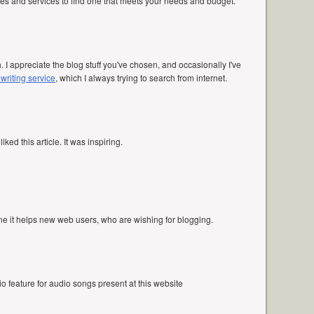
es and services to find one that meets your needs and budget.
. I appreciate the blog stuff you've chosen, and occasionally I've
riting service
, which I always trying to search from internet.
liked this article. It was inspiring.
one it helps new web users, who are wishing for blogging.
dio feature for audio songs present at this website