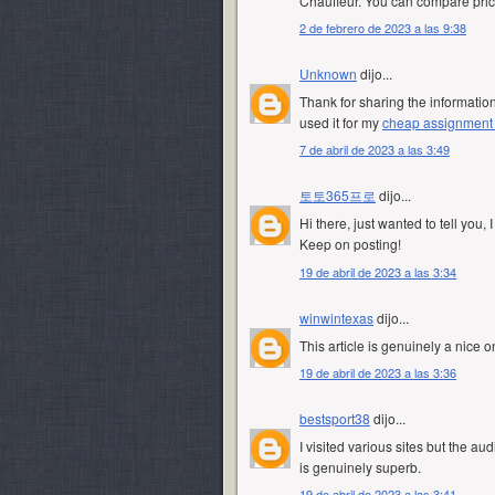
Chauffeur. You can compare pric
2 de febrero de 2023 a las 9:38
Unknown
dijo...
Thank for sharing the information
used it for my
cheap assignment w
7 de abril de 2023 a las 3:49
토토365프로
dijo...
Hi there, just wanted to tell you, I 
Keep on posting!
19 de abril de 2023 a las 3:34
winwintexas
dijo...
This article is genuinely a nice 
19 de abril de 2023 a las 3:36
bestsport38
dijo...
I visited various sites but the au
is genuinely superb.
19 de abril de 2023 a las 3:41