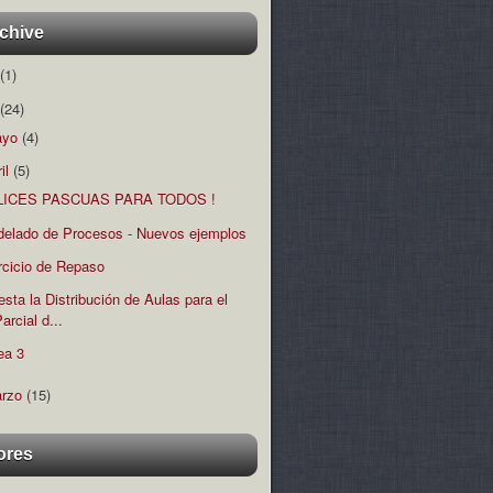
chive
(1)
(24)
ayo
(4)
ril
(5)
LICES PASCUAS PARA TODOS !
elado de Procesos - Nuevos ejemplos
rcicio de Repaso
esta la Distribución de Aulas para el
arcial d...
ea 3
rzo
(15)
ores