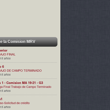
de la Comision MRV
terior
AJO FINAL
15 años
o 6
AJO DE CAMPO TERMINADO
15 años
s 1 - Comision MA 19-21 - G3
ga Final Trabajo de Campo Terminado
15 años
s1
so-Solicitud de crédito
15 años