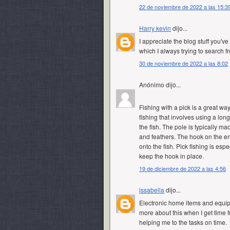
22 de noviembre de 2022 a las 15:3
Harry kevin
dijo...
I appreciate the blog stuff you'v
which I always trying to search fr
30 de noviembre de 2022 a las 8:02
Anónimo dijo...
Fishing with a
pick
is a great way 
fishing that involves using a lon
the fish. The pole is typically 
and feathers. The hook on the en
onto the fish. Pick fishing is es
keep the hook in place.
19 de diciembre de 2022 a las 4:56
issabella
dijo...
Electronic home items and equipm
more about this when I get time
helping me to the tasks on time.