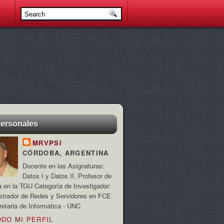
personales
MRVPSI
CÓRDOBA, ARGENTINA
Docente en las Asignaturas:
Datos I y Datos II, Profesor de
a en la TGU Categoría de Investigador:
strador de Redes y Servidores en FCE
retaria de Informatica - UNC
ODO MI PERFIL