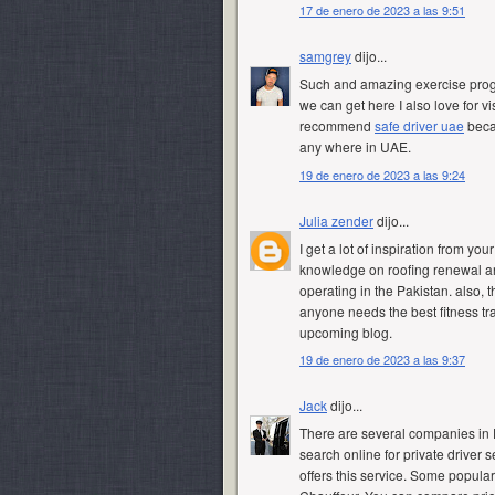
17 de enero de 2023 a las 9:51
samgrey
dijo...
Such and amazing exercise progre
we can get here I also love for vi
recommend
safe driver uae
becau
any where in UAE.
19 de enero de 2023 a las 9:24
Julia zender
dijo...
I get a lot of inspiration from you
knowledge on roofing renewal an
operating in the Pakistan. also, 
anyone needs the best fitness tra
upcoming blog.
19 de enero de 2023 a las 9:37
Jack
dijo...
There are several companies in 
search online for private driver 
offers this service. Some popula