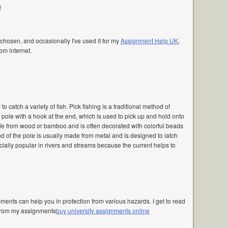
9
e chosen, and occasionally I've used it for my
Assignment Help UK
,
om internet.
to catch a variety of fish. Pick fishing is a traditional method of
g pole with a hook at the end, which is used to pick up and hold onto
made from wood or bamboo and is often decorated with colorful beads
d of the pole is usually made from metal and is designed to latch
pecially popular in rivers and streams because the current helps to
ents can help you in protection from various hazards. I get to read
 from my assignments
buy university assignments online