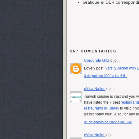
Grafique el DER correspondi
567 COMENTARIOS:
Corporate Gifts
dijo...
Lovely post.
Varsity Jacket with 
3 de junio de 2022 a las 6:51
eVisa Nation
dijo...
Turkish cuisine is vast and you w
have listed the 7 best
restaurant
restaurants in Turkey
to visit. If
gastronomy treat. Also, for any as
31 de agosto de 2022 a las 3:48
eVisa Nation
dijo...