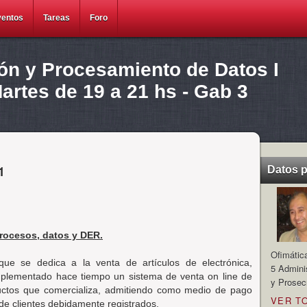
ventos
Tareas
Foro
ión y Procesamiento de Datos I
rtes de 19 a 21 hs - Gab 3
1
Datos 
procesos, datos y DER.
Ofimátic
ue se dedica a la venta de artículos de electrónica,
5 Admini
implementado hace tiempo un sistema de venta on line de
y Prosec
ductos que comercializa, admitiendo como medio de pago
VER T
 de clientes debidamente registrados.