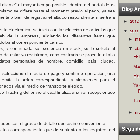
l cliente” el mayor tiempo posible
dentro del portal de e-
Blog Ar
l mismo se difiere hasta el momento previo al pago, ya sea
cliente o bien de registrar el alta correspondiente si se trata
2012
►
venta electrónica
se inicia con la selección de artículos que
2011
▼
 Web de la empresa, eligiendo los diferentes ítems que
m
►
olos al correspondiente carrito.
ab
os, y confirmada su existencia en stock, se le solicita al
▼
so de estar ya registrado, caso contrario se procede al alta
FE
o datos personales de nombre, domicilio, país, ciudad,
Mod
icita seleccione el medio de pago y confirme operación, una
Eje
e emite la orden correspondiente a almacenes para el
Ya 
nados vía el medio de transporte elegido.
P
de Tracking del envío el cual finaliza una ver recepcionado
Tar
ma
►
rados con el grado de detalle que estime conveniente
Seguid
tos correspondiente que de sustento a los registros del