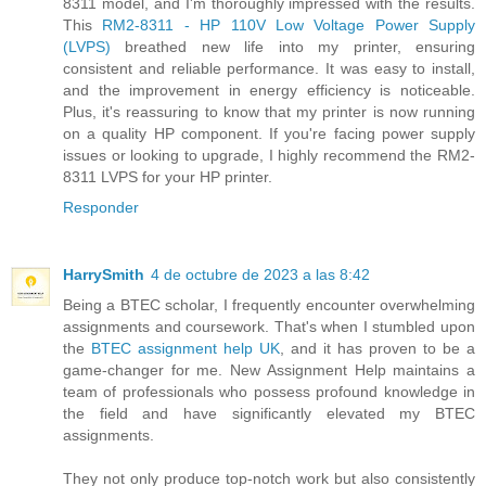
8311 model, and I'm thoroughly impressed with the results.
This
RM2-8311 - HP 110V Low Voltage Power Supply
(LVPS)
breathed new life into my printer, ensuring
consistent and reliable performance. It was easy to install,
and the improvement in energy efficiency is noticeable.
Plus, it's reassuring to know that my printer is now running
on a quality HP component. If you're facing power supply
issues or looking to upgrade, I highly recommend the RM2-
8311 LVPS for your HP printer.
Responder
HarrySmith
4 de octubre de 2023 a las 8:42
Being a BTEC scholar, I frequently encounter overwhelming
assignments and coursework. That's when I stumbled upon
the
BTEC assignment help UK
, and it has proven to be a
game-changer for me. New Assignment Help maintains a
team of professionals who possess profound knowledge in
the field and have significantly elevated my BTEC
assignments.
They not only produce top-notch work but also consistently