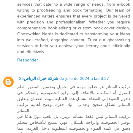
services that cater to a wide range of needs, from e-book
writing to proofreading and book formatting. Our team of
experienced writers ensures that every project is delivered
with precision and professionalism. Whether you require
comprehensive book editing or custom book cover design,
Ghostwriting Nerds is dedicated to transforming your ideas
into well-crafted, engaging content. Trust our ghostwriting
services to help you achieve your literary goals efficiently
and effectively.
Responder
شركة خبراء الرياض
25 de julio de 2024 a las 8:37
تركيب الستائر هو خطوة مهمة في تجميل وتحسين المظهر العام
للمنزل أو المكتب، بالإضافة إلى توفير الخصوصية والتحكم في
دخول الضوء إلى الفضاء. تشمل هذه العملية تثبيت القضبان وتعليق
الستائر بشكل صحيح وجذاب. إليك فقرة توضح أهمية تركيب
الستائر:
تركيب الستائر ليس فقط مسألة تزيين، بل يلعب دورًا هامًا في
توفير الخصوصية والراحة للسكان. فهي تسمح للأشخاص بتحكم
دقيق في كمية الضوء والخصوصية المطلوبة داخل الغرفة، مما